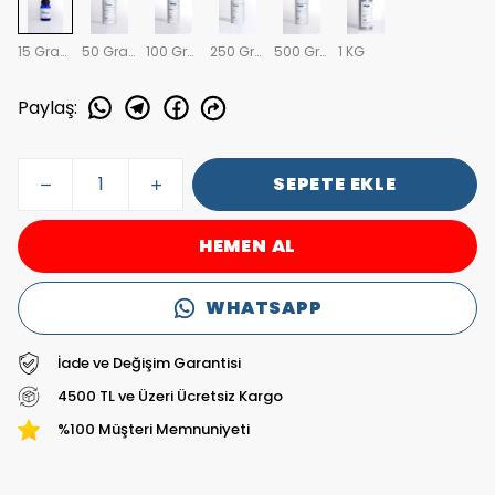
15 Gram
50 Gram
100 Gram
250 Gram
500 Gram
1 KG
Paylaş
:
SEPETE EKLE
HEMEN AL
WHATSAPP
İade ve Değişim Garantisi
4500 TL ve Üzeri Ücretsiz Kargo
%100 Müşteri Memnuniyeti