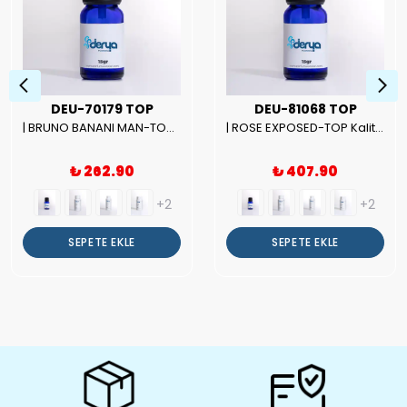
DEU-70179 TOP
DEU-81068 TOP
| BRUNO BANANI MAN-TOP Kalite Erkek Parfüm Esansı.|
| ROSE EXPOSED-TOP Kalite Unısex Parfüm Esansı.|
₺ 262.90
₺ 407.90
+2
+2
SEPETE EKLE
SEPETE EKLE