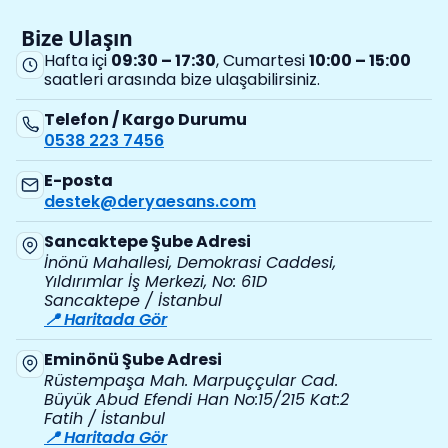
Bize Ulaşın
Hafta içi
09:30 – 17:30
, Cumartesi
10:00 – 15:00
saatleri arasında bize ulaşabilirsiniz.
Telefon / Kargo Durumu
0538 223 7456
E-posta
destek@deryaesans.com
Sancaktepe Şube Adresi
İnönü Mahallesi, Demokrasi Caddesi,
Yıldırımlar İş Merkezi, No: 61D
Sancaktepe / İstanbul
📍 Haritada Gör
Eminönü Şube Adresi
Rüstempaşa Mah. Marpuççular Cad.
Büyük Abud Efendi Han No:15/215 Kat:2
Fatih / İstanbul
📍 Haritada Gör