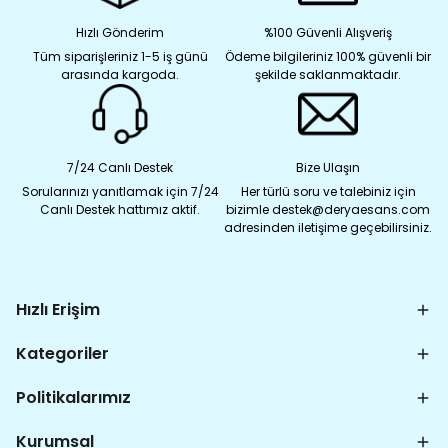
Hızlı Gönderim
%100 Güvenli Alışveriş
Tüm siparişleriniz 1-5 iş günü
Ödeme bilgileriniz 100% güvenli bir
arasında kargoda.
şekilde saklanmaktadır.
7/24 Canlı Destek
Bize Ulaşın
Sorularınızı yanıtlamak için 7/24
Her türlü soru ve talebiniz için
Canlı Destek hattımız aktif.
bizimle destek@deryaesans.com
adresinden iletişime geçebilirsiniz.
Hızlı Erişim
Kategoriler
Politikalarımız
Kurumsal