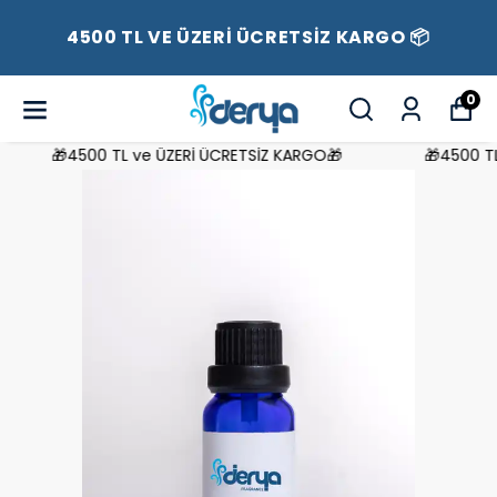
4500 TL VE ÜZERİ ÜCRETSİZ KARGO 📦
0
🎁4500 TL ve ÜZERİ ÜCRETSİZ KARGO🎁
🎁4500 TL 