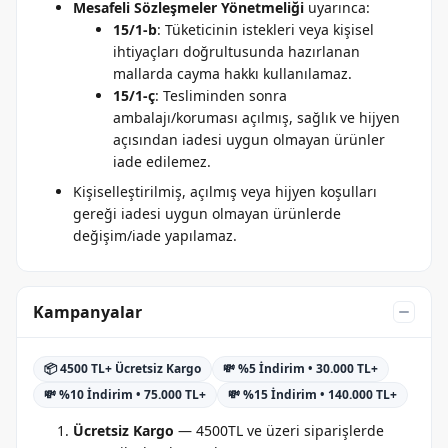
Mesafeli Sözleşmeler Yönetmeliği
uyarınca:
15/1-b
: Tüketicinin istekleri veya kişisel
ihtiyaçları doğrultusunda hazırlanan
mallarda cayma hakkı kullanılamaz.
15/1-ç
: Tesliminden sonra
ambalajı/koruması açılmış, sağlık ve hijyen
açısından iadesi uygun olmayan ürünler
iade edilemez.
Kişiselleştirilmiş, açılmış veya hijyen koşulları
gereği iadesi uygun olmayan ürünlerde
değişim/iade yapılamaz.
Kampanyalar
📦 4500 TL+ Ücretsiz Kargo
💸 %5 İndirim • 30.000 TL+
💸 %10 İndirim • 75.000 TL+
💸 %15 İndirim • 140.000 TL+
Ücretsiz Kargo
— 4500TL ve üzeri siparişlerde