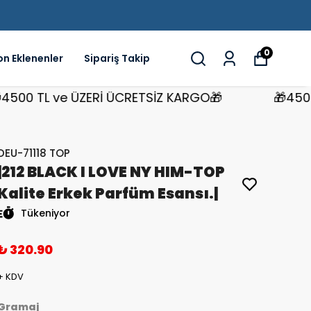
0
on Eklenenler
Sipariş Takip
 TL ve ÜZERİ ÜCRETSİZ KARGO🎁
🎁4500 TL 
DEU-71118 TOP
|212 BLACK I LOVE NY HIM-TOP
Kalite Erkek Parfüm Esansı.|
Tükeniyor
₺ 320.90
+ KDV
Gramaj