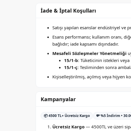
İade & İptal Koşulları
Satışı yapılan esanslar endüstriyel ve 
Esans performansı; kullanım oranı, di
bağlıdır; iade kapsamı dışındadır.
Mesafeli Sözleşmeler Yönetmeliği
uy
15/1-b
: Tüketicinin istekleri ve
15/1-ç
: Tesliminden sonra ambala
Kişiselleştirilmiş, açılmış veya hijyen
Kampanyalar
📦 4500 TL+ Ücretsiz Kargo
💸 %5 İndirim • 30.
Ücretsiz Kargo
— 4500TL ve üzeri sipa