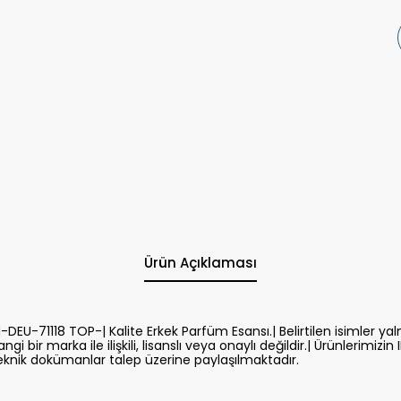
Ürün Açıklaması
-DEU-71118 TOP-| Kalite Erkek Parfüm Esansı.| Belirtilen isimler ya
gi bir marka ile ilişkili, lisanslı veya onaylı değildir.| Ürünlerimizi
eknik dokümanlar talep üzerine paylaşılmaktadır.