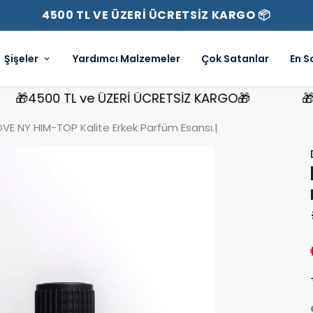
4500 TL VE ÜZERİ ÜCRETSİZ KARGO 📦
Şişeler
Yardımcı Malzemeler
Çok Satanlar
En S
4500 TL ve ÜZERİ ÜCRETSİZ KARGO🎁
🎁4500
LOVE NY HIM-TOP Kalite Erkek Parfüm Esansı.|