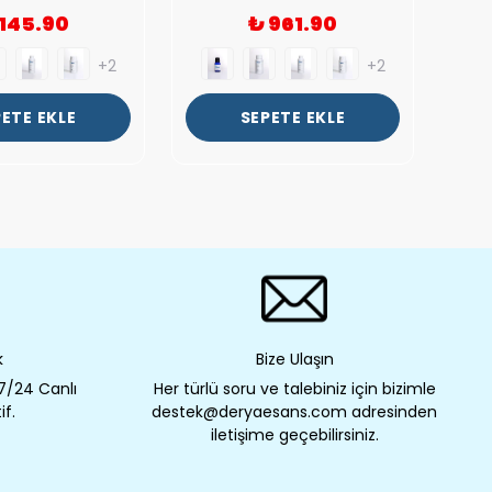
 145.90
₺ 961.90
+2
+2
ETE EKLE
SEPETE EKLE
k
Bize Ulaşın
 7/24 Canlı
Her türlü soru ve talebiniz için bizimle
if.
destek@deryaesans.com adresinden
iletişime geçebilirsiniz.