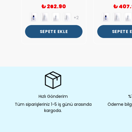
₺ 262.90
₺ 407
+2
+2
SEPETE EKLE
SEPETE 
Hızlı Gönderim
%1
Tüm siparişleriniz 1-5 iş günü arasında
Ödeme bilgil
kargoda.