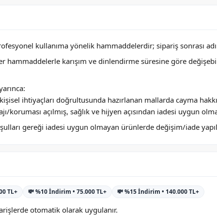
profesyonel kullanıma yönelik hammaddelerdir; sipariş sonrası adını
ğer hammaddelerle karışım ve dinlendirme süresine göre değişebi
arınca:
ya kişisel ihtiyaçları doğrultusunda hazırlanan mallarda cayma hakk
jı/koruması açılmış, sağlık ve hijyen açısından iadesi uygun olm
 koşulları gereği iadesi uygun olmayan ürünlerde değişim/iade yap
000 TL+
💸 %10 İndirim • 75.000 TL+
💸 %15 İndirim • 140.000 TL+
rişlerde otomatik olarak uygulanır.