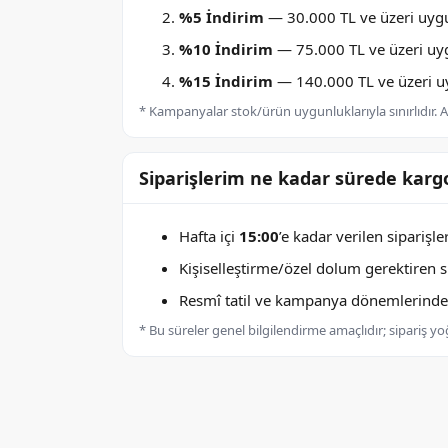
%5 İndirim
— 30.000 TL ve üzeri uygu
%10 İndirim
— 75.000 TL ve üzeri uygu
%15 İndirim
— 140.000 TL ve üzeri uyg
* Kampanyalar stok/ürün uygunluklarıyla sınırlıdır. Ay
Siparişlerim ne kadar sürede kargo
Hafta içi
15:00
’e kadar verilen siparişl
Kişiselleştirme/özel dolum gerektiren sip
Resmî tatil ve kampanya dönemlerinde k
* Bu süreler genel bilgilendirme amaçlıdır; sipariş y