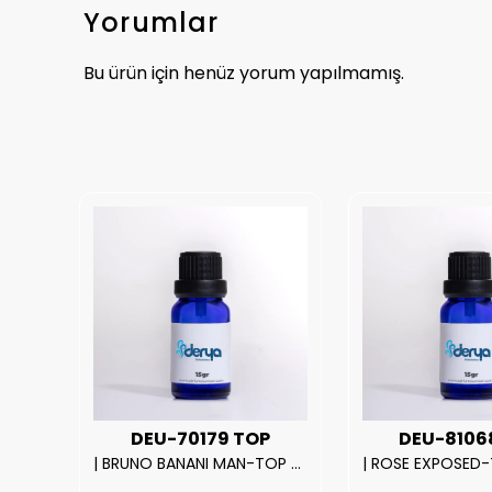
Yorumlar
Bu ürün için henüz yorum yapılmamış.
UX
DEU-70179 TOP
DEU-8106
|212 WOMAN-DELUX Kalite Kadın Parfüm Esansı.|
| BRUNO BANANI MAN-TOP Kalite Erkek Parfüm Esansı.|