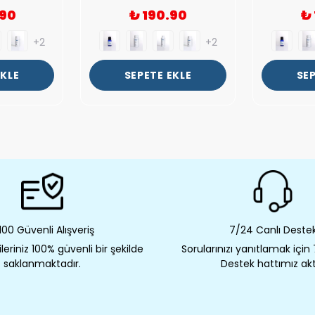
.90
₺ 190.90
₺
+2
+2
EKLE
SEPETE EKLE
SEP
00 Güvenli Alışveriş
7/24 Canlı Deste
eriniz 100% güvenli bir şekilde
Sorularınızı yanıtlamak için
saklanmaktadır.
Destek hattımız akt