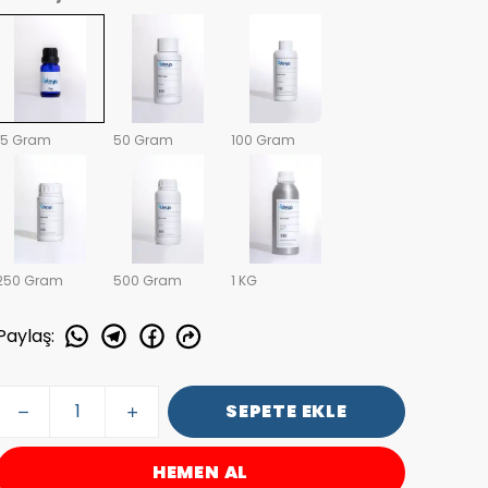
15 Gram
50 Gram
100 Gram
250 Gram
500 Gram
1 KG
Paylaş
:
SEPETE EKLE
HEMEN AL