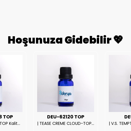
Hoşunuza Gidebilir 💖
8 TOP
DEU-62120 TOP
DE
| ROSE EXPOSED-TOP Kalite Unısex Parfüm Esansı.|
| TEASE CREME CLOUD-TOP Kalite Kadın Parfüm Esansı.|