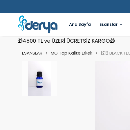
Ana Sayfa
Esanslar
🎁4500 TL ve ÜZERİ ÜCRETSİZ KARGO🎁
🎁
ESANSLAR
MG Top Kalite Erkek
|212 BLACK I 