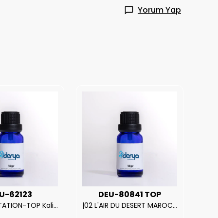
Yorum Yap
U-62123
DEU-80841 TOP
| V.S. TEMPTATION-TOP Kalite Kadın Parfüm Esansı.|
|02 L'AIR DU DESERT MAROCAIN-TOP Kalite Unısex Parfüm Esansı.|