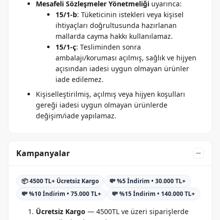
Mesafeli Sözleşmeler Yönetmeliği
uyarınca:
15/1-b
: Tüketicinin istekleri veya kişisel
ihtiyaçları doğrultusunda hazırlanan
mallarda cayma hakkı kullanılamaz.
15/1-ç
: Tesliminden sonra
ambalajı/koruması açılmış, sağlık ve hijyen
açısından iadesi uygun olmayan ürünler
iade edilemez.
Kişiselleştirilmiş, açılmış veya hijyen koşulları
gereği iadesi uygun olmayan ürünlerde
değişim/iade yapılamaz.
Kampanyalar
📦 4500 TL+ Ücretsiz Kargo
💸 %5 İndirim • 30.000 TL+
💸 %10 İndirim • 75.000 TL+
💸 %15 İndirim • 140.000 TL+
Ücretsiz Kargo
— 4500TL ve üzeri siparişlerde