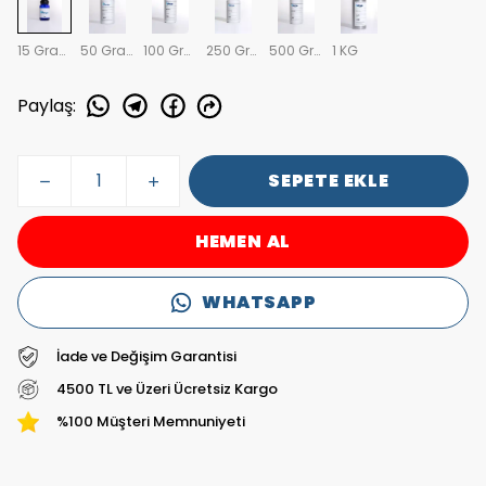
15 Gram
50 Gram
100 Gram
250 Gram
500 Gram
1 KG
Paylaş
:
SEPETE EKLE
HEMEN AL
WHATSAPP
İade ve Değişim Garantisi
4500 TL ve Üzeri Ücretsiz Kargo
%100 Müşteri Memnuniyeti