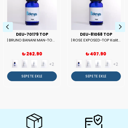
DEU-70179 TOP
DEU-81068 TOP
| BRUNO BANANI MAN-TOP Kalite Erkek Parfüm Esansı.|
| ROSE EXPOSED-TOP Kalite Unısex Parfüm Esansı.|
₺ 262.90
₺ 407.90
+2
+2
SEPETE EKLE
SEPETE EKLE