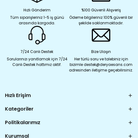
Hızlı Gönderim
%100 Güvenli Alışveriş
Tüm siparişleriniz 1-5 iş günü
Ödeme bilgileriniz 100% güvenli bir
arasında kargoda.
şekilde saklanmaktadır.
7/24 Canlı Destek
Bize Ulaşın
Sorularınızı yanıtlamak için 7/24
Her türlü soru ve talebiniz için
Canlı Destek hattımız aktif.
bizimle destek@deryaesans.com
adresinden iletişime geçebilirsiniz.
Hızlı Erişim
Kategoriler
Politikalarımız
Kurumsal