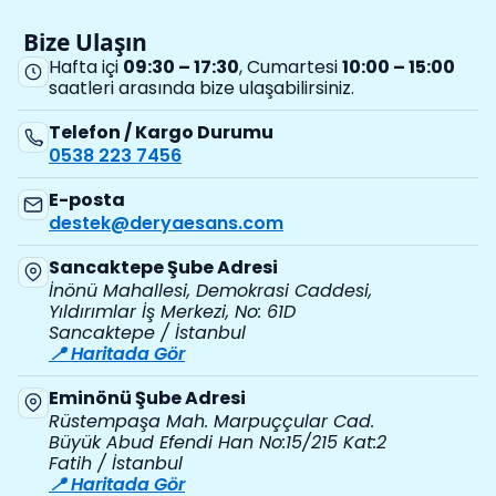
Bize Ulaşın
Hafta içi
09:30 – 17:30
, Cumartesi
10:00 – 15:00
saatleri arasında bize ulaşabilirsiniz.
Telefon / Kargo Durumu
0538 223 7456
E-posta
destek@deryaesans.com
Sancaktepe Şube Adresi
İnönü Mahallesi, Demokrasi Caddesi,
Yıldırımlar İş Merkezi, No: 61D
Sancaktepe / İstanbul
📍 Haritada Gör
Eminönü Şube Adresi
Rüstempaşa Mah. Marpuççular Cad.
Büyük Abud Efendi Han No:15/215 Kat:2
Fatih / İstanbul
📍 Haritada Gör