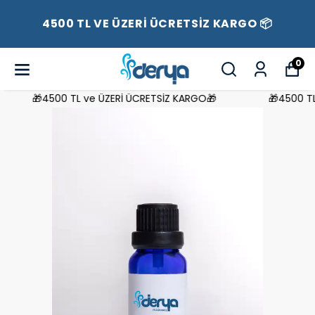
4500 TL VE ÜZERİ ÜCRETSİZ KARGO 📦
0
🎁4500 TL ve ÜZERİ ÜCRETSİZ KARGO🎁
🎁4500 TL 