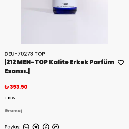
DEU-70273 TOP
|212 MEN-TOP Kalite Erkek Parfüm
Esansı.|
₺ 393.90
+ KDV
Gramaj
Paylaş
: