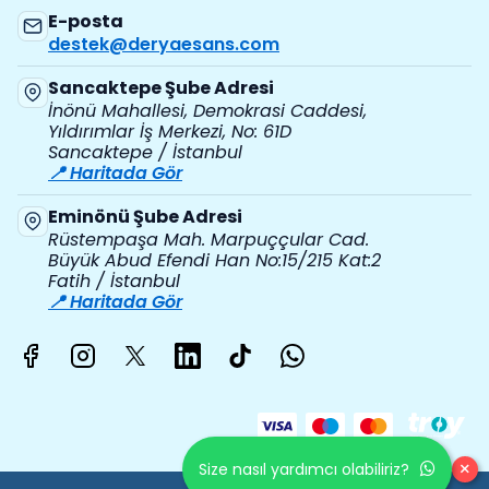
E-posta
destek@deryaesans.com
Sancaktepe Şube Adresi
İnönü Mahallesi, Demokrasi Caddesi,
Yıldırımlar İş Merkezi, No: 61D
Sancaktepe / İstanbul
📍 Haritada Gör
Eminönü Şube Adresi
Rüstempaşa Mah. Marpuççular Cad.
Büyük Abud Efendi Han No:15/215 Kat:2
Fatih / İstanbul
📍 Haritada Gör
×
Size nasıl yardımcı olabiliriz?