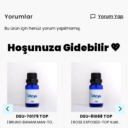
Yorumlar
Yorum Yap
Bu ürün için henüz yorum yapılmamış.
Hoşunuza Gidebilir 💖
DEU-70179 TOP
DEU-81068 TOP
| BRUNO BANANI MAN-TOP Kalite Erkek Parfüm Esansı.|
| ROSE EXPOSED-TOP Kalite Unısex Parfüm Esansı.|