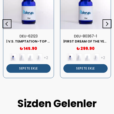
DEU-62123
DEU-80367-1
| V.S. TEMPTATION-TOP Kalite Kadın Parfüm Esansı.|
|FIRST DREAM OF THE YEAR-NEW- -TOP Kalite Unısex Parfüm Esansı.|
₺ 145.90
₺ 299.90
+2
+2
SEPETE EKLE
SEPETE EKLE
Sizden Gelenler