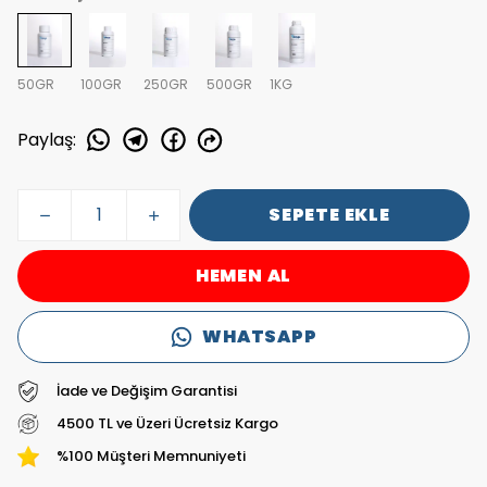
50GR
100GR
250GR
500GR
1KG
Paylaş
:
SEPETE EKLE
HEMEN AL
WHATSAPP
İade ve Değişim Garantisi
4500 TL ve Üzeri Ücretsiz Kargo
%100 Müşteri Memnuniyeti