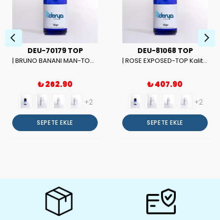
DEU-70179 TOP
DEU-81068 TOP
| BRUNO BANANI MAN-TOP Kalite Erkek Parfüm Esansı.|
| ROSE EXPOSED-TOP Kalite Unısex Parfüm Esansı.|
₺ 262.90
₺ 407.90
+2
+2
SEPETE EKLE
SEPETE EKLE