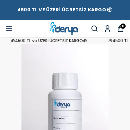
4500 TL VE ÜZERİ ÜCRETSİZ KARGO 📦
0
🎁4500 TL ve ÜZERİ ÜCRETSİZ KARGO🎁
🎁4500 TL v