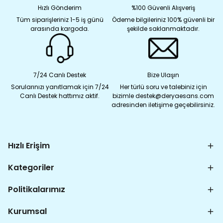
Hızlı Gönderim
%100 Güvenli Alışveriş
Tüm siparişleriniz 1-5 iş günü
Ödeme bilgileriniz 100% güvenli bir
arasında kargoda.
şekilde saklanmaktadır.
7/24 Canlı Destek
Bize Ulaşın
Sorularınızı yanıtlamak için 7/24
Her türlü soru ve talebiniz için
Canlı Destek hattımız aktif.
bizimle destek@deryaesans.com
adresinden iletişime geçebilirsiniz.
Hızlı Erişim
Kategoriler
Politikalarımız
Kurumsal