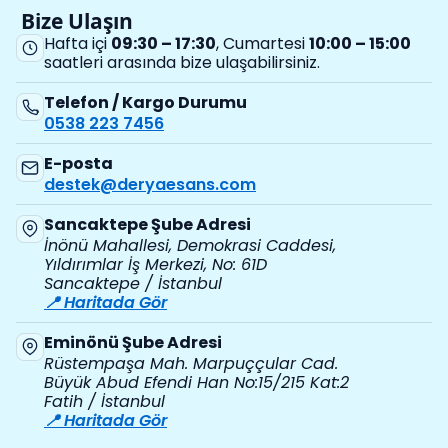
Bize Ulaşın
Hafta içi
09:30 – 17:30
, Cumartesi
10:00 – 15:00
saatleri arasında bize ulaşabilirsiniz.
Telefon / Kargo Durumu
0538 223 7456
E-posta
destek@deryaesans.com
Sancaktepe Şube Adresi
İnönü Mahallesi, Demokrasi Caddesi,
Yıldırımlar İş Merkezi, No: 61D
Sancaktepe / İstanbul
📍 Haritada Gör
Eminönü Şube Adresi
Rüstempaşa Mah. Marpuççular Cad.
Büyük Abud Efendi Han No:15/215 Kat:2
Fatih / İstanbul
📍 Haritada Gör