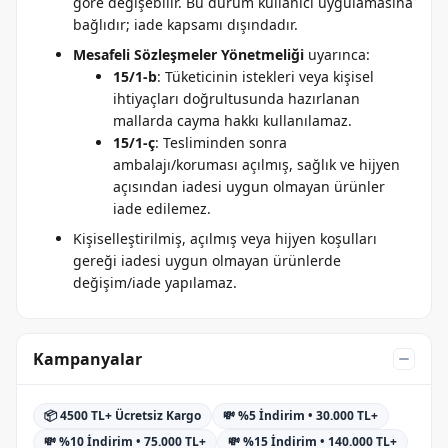
göre değişebilir. Bu durum kullanıcı uygulamasına
bağlıdır; iade kapsamı dışındadır.
Mesafeli Sözleşmeler Yönetmeliği
uyarınca:
15/1-b
: Tüketicinin istekleri veya kişisel
ihtiyaçları doğrultusunda hazırlanan
mallarda cayma hakkı kullanılamaz.
15/1-ç
: Tesliminden sonra
ambalajı/koruması açılmış, sağlık ve hijyen
açısından iadesi uygun olmayan ürünler
iade edilemez.
Kişiselleştirilmiş, açılmış veya hijyen koşulları
gereği iadesi uygun olmayan ürünlerde
değişim/iade yapılamaz.
Kampanyalar
📦 4500 TL+ Ücretsiz Kargo
💸 %5 İndirim • 30.000 TL+
💸 %10 İndirim • 75.000 TL+
💸 %15 İndirim • 140.000 TL+