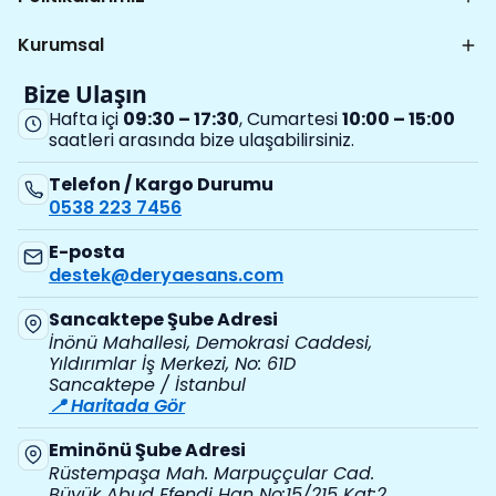
Kurumsal
Bize Ulaşın
Hafta içi
09:30 – 17:30
, Cumartesi
10:00 – 15:00
saatleri arasında bize ulaşabilirsiniz.
Telefon / Kargo Durumu
0538 223 7456
E-posta
destek@deryaesans.com
Sancaktepe Şube Adresi
İnönü Mahallesi, Demokrasi Caddesi,
Yıldırımlar İş Merkezi, No: 61D
Sancaktepe / İstanbul
📍 Haritada Gör
Eminönü Şube Adresi
Rüstempaşa Mah. Marpuççular Cad.
Büyük Abud Efendi Han No:15/215 Kat:2