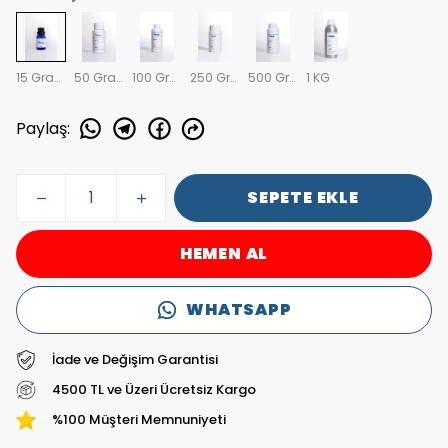
15 Gram
50 Gram
100 Gram
250 Gram
500 Gram
1 KG
Paylaş
:
SEPETE EKLE
HEMEN AL
WHATSAPP
İade ve Değişim Garantisi
4500 TL ve Üzeri Ücretsiz Kargo
%100 Müşteri Memnuniyeti