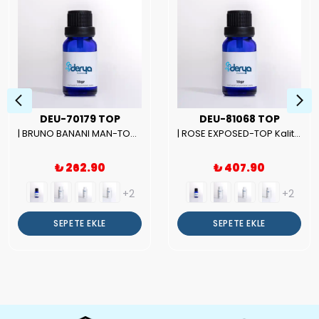
DEU-70179 TOP
DEU-81068 TOP
| BRUNO BANANI MAN-TOP Kalite Erkek Parfüm Esansı.|
| ROSE EXPOSED-TOP Kalite Unısex Parfüm Esansı.|
₺ 262.90
₺ 407.90
+2
+2
SEPETE EKLE
SEPETE EKLE