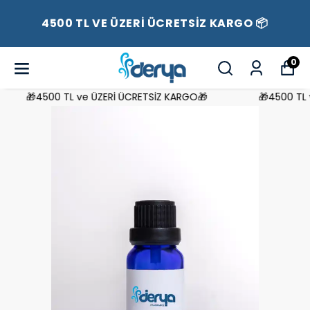
4500 TL VE ÜZERİ ÜCRETSİZ KARGO 📦
0
🎁4500 TL ve ÜZERİ ÜCRETSİZ KARGO🎁
🎁4500 TL v