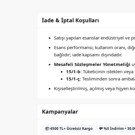
İade & İptal Koşulları
Satışı yapılan esanslar endüstriyel ve 
Esans performansı; kullanım oranı, di
bağlıdır; iade kapsamı dışındadır.
Mesafeli Sözleşmeler Yönetmeliği
uy
15/1-b
: Tüketicinin istekleri ve
15/1-ç
: Tesliminden sonra ambala
Kişiselleştirilmiş, açılmış veya hijyen
Kampanyalar
📦 4500 TL+ Ücretsiz Kargo
💸 %5 İndirim • 30.