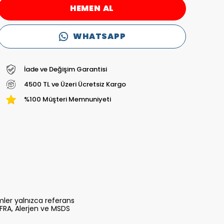
HEMEN AL
WHATSAPP
İade ve Değişim Garantisi
4500 TL ve Üzeri Ücretsiz Kargo
%100 Müşteri Memnuniyeti
mler yalnızca referans
n IFRA, Alerjen ve MSDS