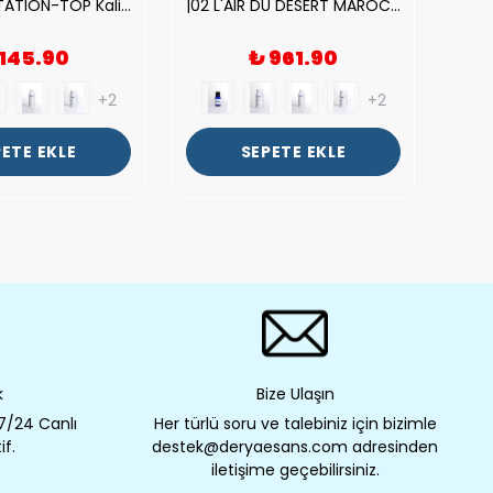
| V.S. TEMPTATION-TOP Kalite Kadın Parfüm Esansı.|
|02 L'AIR DU DESERT MAROCAIN-TOP Kalite Unısex Parfüm Esansı.|
 145.90
₺ 961.90
+2
+2
ETE EKLE
SEPETE EKLE
k
Bize Ulaşın
 7/24 Canlı
Her türlü soru ve talebiniz için bizimle
if.
destek@deryaesans.com adresinden
iletişime geçebilirsiniz.