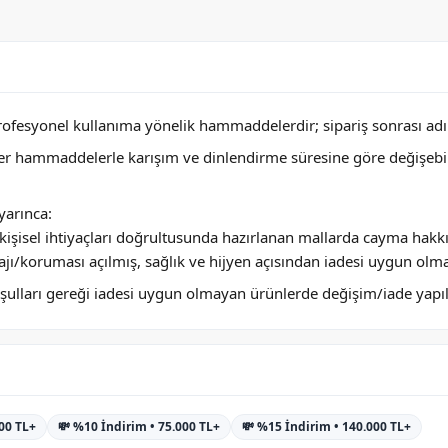
profesyonel kullanıma yönelik hammaddelerdir; sipariş sonrası adını
ğer hammaddelerle karışım ve dinlendirme süresine göre değişebi
arınca:
ya kişisel ihtiyaçları doğrultusunda hazırlanan mallarda cayma hakk
jı/koruması açılmış, sağlık ve hijyen açısından iadesi uygun olm
 koşulları gereği iadesi uygun olmayan ürünlerde değişim/iade yap
000 TL+
💸 %10 İndirim • 75.000 TL+
💸 %15 İndirim • 140.000 TL+