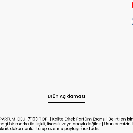
Ürün Açıklaması
FUM-DEU-71193 TOP-| Kalite Erkek Parfüm Esansı.| Belirtilen isi
gi bir marka ile ilişkili, lisanslı veya onaylı değildir.| Ürünlerimizi
eknik dokümanlar talep üzerine paylaşılmaktadır.