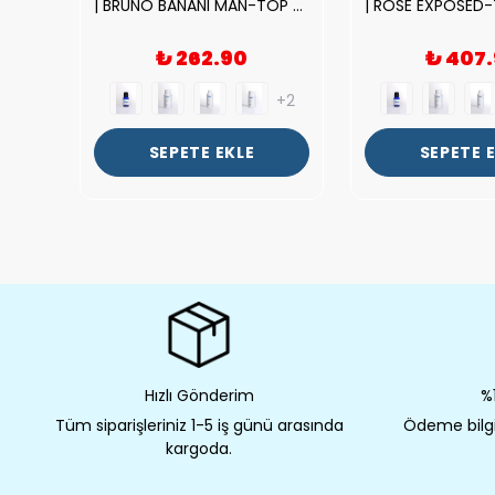
|212 WOMAN-DELUX Kalite Kadın Parfüm Esansı.|
| BRUNO BANANI MAN-TOP Kalite Erkek Parfüm Esansı.|
₺ 262.90
₺ 407
+2
+2
SEPETE EKLE
SEPETE 
Hızlı Gönderim
%1
Tüm siparişleriniz 1-5 iş günü arasında
Ödeme bilgil
kargoda.