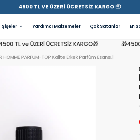
4500 TL VE ÜZERİ ÜCRETSİZ KARGO 📦
Şişeler
Yardımcı Malzemeler
Çok Satanlar
En S
 TL ve ÜZERİ ÜCRETSİZ KARGO🎁
🎁4500 TL 
R HOMME PARFUM-TOP Kalite Erkek Parfüm Esansı.|