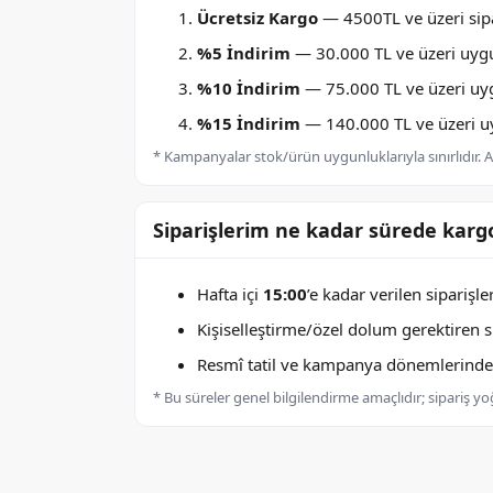
Ücretsiz Kargo
— 4500TL ve üzeri sipa
%5 İndirim
— 30.000 TL ve üzeri uygu
%10 İndirim
— 75.000 TL ve üzeri uygu
%15 İndirim
— 140.000 TL ve üzeri uyg
* Kampanyalar stok/ürün uygunluklarıyla sınırlıdır. Ay
Siparişlerim ne kadar sürede kargo
Hafta içi
15:00
’e kadar verilen siparişl
Kişiselleştirme/özel dolum gerektiren sip
Resmî tatil ve kampanya dönemlerinde k
* Bu süreler genel bilgilendirme amaçlıdır; sipariş y