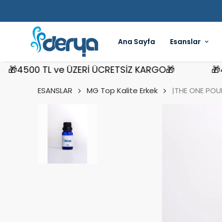
Ana Sayfa
Esanslar
4500 TL ve ÜZERİ ÜCRETSİZ KARGO🎁
🎁4500
ESANSLAR
MG Top Kalite Erkek
|THE ONE POU