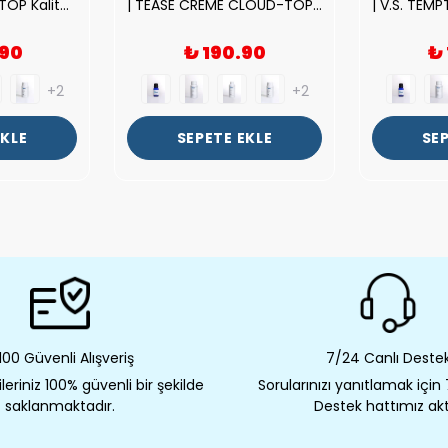
| ROSE EXPOSED-TOP Kalite Unısex Parfüm Esansı.|
| TEASE CREME CLOUD-TOP Kalite Kadın Parfüm Esansı.|
.90
₺ 190.90
₺
+2
+2
EKLE
SEPETE EKLE
SEP
00 Güvenli Alışveriş
7/24 Canlı Deste
eriniz 100% güvenli bir şekilde
Sorularınızı yanıtlamak için
saklanmaktadır.
Destek hattımız akt