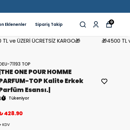
0
on Eklenenler
Sipariş Takip
ve ÜZERİ ÜCRETSİZ KARGO🎁
🎁4500 TL ve Ü
DEU-71193 TOP
|THE ONE POUR HOMME
PARFUM-TOP Kalite Erkek
Parfüm Esansı.|
Tükeniyor
₺ 428.90
+ KDV