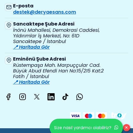
E-posta
destek@deryaesans.com
Sancaktepe Şube Adresi
İnönü Mahallesi, Demokrasi Caddesi,
Yıldırımlar İş Merkezi, No: 61D
Sancaktepe / İstanbul
📍 Haritada Gör
Eminönü Şube Adresi
Rüstempaşa Mah. Marpuççular Cad.
Büyük Abud Efendi Han No:15/215 Kat:2
Fatih / İstanbul
📍 Haritada Gör
×
Size nasıl yardımcı olabiliriz?