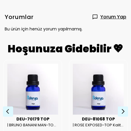
Yorumlar
Yorum Yap
Bu ürün için henüz yorum yapılmamış.
Hoşunuza Gidebilir 💖
DEU-70179 TOP
DEU-81068 TOP
| BRUNO BANANI MAN-TOP Kalite Erkek Parfüm Esansı.|
| ROSE EXPOSED-TOP Kalite Unısex Parfüm Esansı.|