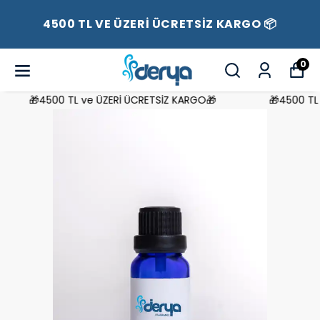
4500 TL VE ÜZERİ ÜCRETSİZ KARGO 📦
0
🎁4500 TL ve ÜZERİ ÜCRETSİZ KARGO🎁
🎁4500 TL v