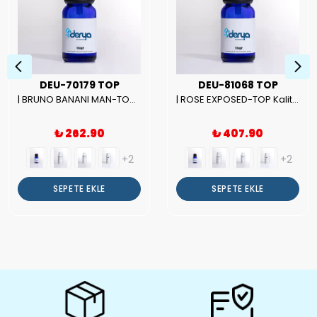
DEU-70179 TOP
DEU-81068 TOP
| BRUNO BANANI MAN-TOP Kalite Erkek Parfüm Esansı.|
| ROSE EXPOSED-TOP Kalite Unısex Parfüm Esansı.|
₺ 262.90
₺ 407.90
+2
+2
SEPETE EKLE
SEPETE EKLE