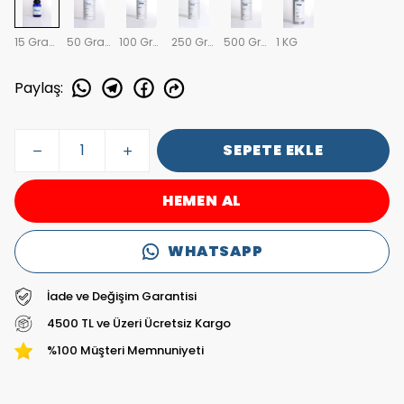
15 Gram
50 Gram
100 Gram
250 Gram
500 Gram
1 KG
Paylaş
:
SEPETE EKLE
HEMEN AL
WHATSAPP
İade ve Değişim Garantisi
4500 TL ve Üzeri Ücretsiz Kargo
%100 Müşteri Memnuniyeti