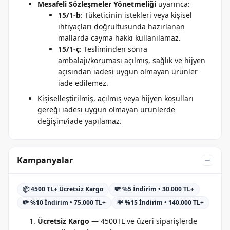
Mesafeli Sözleşmeler Yönetmeliği
uyarınca:
15/1-b
: Tüketicinin istekleri veya kişisel
ihtiyaçları doğrultusunda hazırlanan
mallarda cayma hakkı kullanılamaz.
15/1-ç
: Tesliminden sonra
ambalajı/koruması açılmış, sağlık ve hijyen
açısından iadesi uygun olmayan ürünler
iade edilemez.
Kişiselleştirilmiş, açılmış veya hijyen koşulları
gereği iadesi uygun olmayan ürünlerde
değişim/iade yapılamaz.
Kampanyalar
📦 4500 TL+ Ücretsiz Kargo
💸 %5 İndirim • 30.000 TL+
💸 %10 İndirim • 75.000 TL+
💸 %15 İndirim • 140.000 TL+
Ücretsiz Kargo
— 4500TL ve üzeri siparişlerde