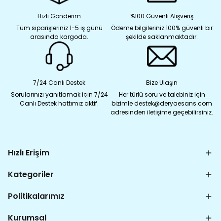
Hızlı Gönderim
%100 Güvenli Alışveriş
Tüm siparişleriniz 1-5 iş günü
Ödeme bilgileriniz 100% güvenli bir
arasında kargoda.
şekilde saklanmaktadır.
7/24 Canlı Destek
Bize Ulaşın
Sorularınızı yanıtlamak için 7/24
Her türlü soru ve talebiniz için
Canlı Destek hattımız aktif.
bizimle destek@deryaesans.com
adresinden iletişime geçebilirsiniz.
Hızlı Erişim
Kategoriler
Politikalarımız
Kurumsal