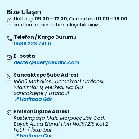
Bize Ulaşın
Hafta içi
09:30 – 17:30
, Cumartesi
10:00 – 15:00
saatleri arasında bize ulaşabilirsiniz.
Telefon / Kargo Durumu
0538 223 7456
E-posta
destek@deryaesans.com
Sancaktepe Şube Adresi
İnönü Mahallesi, Demokrasi Caddesi,
Yıldırımlar İş Merkezi, No: 61D
Sancaktepe / İstanbul
📍 Haritada Gör
Eminönü Şube Adresi
Rüstempaşa Mah. Marpuççular Cad.
Büyük Abud Efendi Han No:15/215 Kat:2
Fatih / İstanbul
📍 Haritada Gör