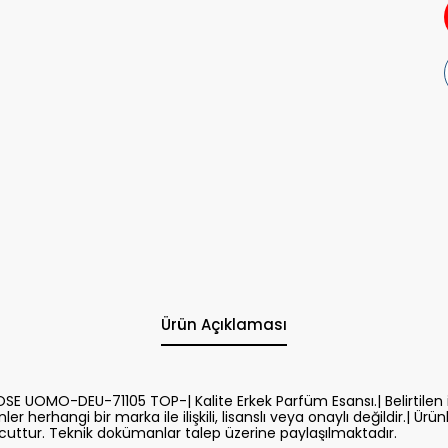
Ürün Açıklaması
 UOMO-DEU-71105 TOP-| Kalite Erkek Parfüm Esansı.| Belirtilen i
er herhangi bir marka ile ilişkili, lisanslı veya onaylı değildir.| Ürün
uttur. Teknik dokümanlar talep üzerine paylaşılmaktadır.