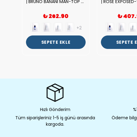
|212 WOMAN-DELUX Kalite Kadın Parfüm Esansı.|
| BRUNO BANANI MAN-TOP Kalite Erkek Parfüm Esansı.|
₺ 262.90
₺ 407
+2
+2
SEPETE EKLE
SEPETE 
Hızlı Gönderim
%1
Tüm siparişleriniz 1-5 iş günü arasında
Ödeme bilgil
kargoda.