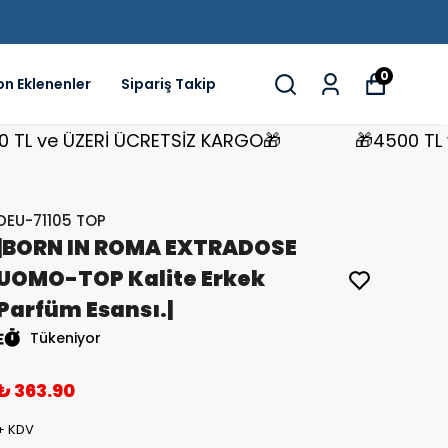
0
on Eklenenler
Sipariş Takip
ve ÜZERİ ÜCRETSİZ KARGO🎁
🎁4500 TL ve Ü
DEU-71105 TOP
|BORN IN ROMA EXTRADOSE
UOMO-TOP Kalite Erkek
Parfüm Esansı.|
Tükeniyor
₺ 363.90
+ KDV