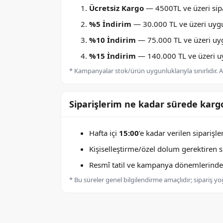
Ücretsiz Kargo
— 4500TL ve üzeri sipa
%5 İndirim
— 30.000 TL ve üzeri uygu
%10 İndirim
— 75.000 TL ve üzeri uygu
%15 İndirim
— 140.000 TL ve üzeri uyg
* Kampanyalar stok/ürün uygunluklarıyla sınırlıdır. Ay
Siparişlerim ne kadar sürede kargo
Hafta içi
15:00
’e kadar verilen siparişl
Kişiselleştirme/özel dolum gerektiren sip
Resmî tatil ve kampanya dönemlerinde k
* Bu süreler genel bilgilendirme amaçlıdır; sipariş y