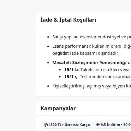
İade & İptal Koşulları
Satışı yapılan esanslar endüstriyel ve 
Esans performansı; kullanım oranı, di
bağlıdır; iade kapsamı dışındadır.
Mesafeli Sözleşmeler Yönetmeliği
uy
15/1-b
: Tüketicinin istekleri ve
15/1-ç
: Tesliminden sonra ambala
Kişiselleştirilmiş, açılmış veya hijyen
Kampanyalar
📦 4500 TL+ Ücretsiz Kargo
💸 %5 İndirim • 30.