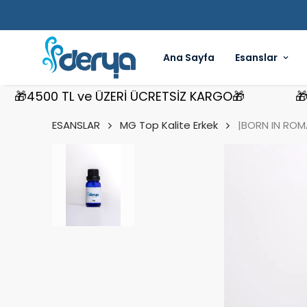
Ana Sayfa
Esanslar
4500 TL ve ÜZERİ ÜCRETSİZ KARGO🎁
🎁4500
ESANSLAR
MG Top Kalite Erkek
|BORN IN ROM