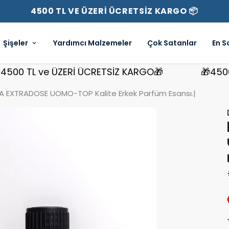
4500 TL VE ÜZERİ ÜCRETSİZ KARGO 📦
Şişeler
Yardımcı Malzemeler
Çok Satanlar
En S
 TL ve ÜZERİ ÜCRETSİZ KARGO🎁
🎁4500 TL 
A EXTRADOSE UOMO-TOP Kalite Erkek Parfüm Esansı.|