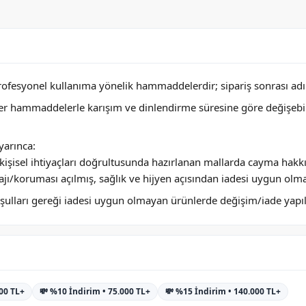
profesyonel kullanıma yönelik hammaddelerdir; sipariş sonrası adını
ğer hammaddelerle karışım ve dinlendirme süresine göre değişebi
arınca:
ya kişisel ihtiyaçları doğrultusunda hazırlanan mallarda cayma hakk
jı/koruması açılmış, sağlık ve hijyen açısından iadesi uygun olm
 koşulları gereği iadesi uygun olmayan ürünlerde değişim/iade yap
000 TL+
💸 %10 İndirim • 75.000 TL+
💸 %15 İndirim • 140.000 TL+