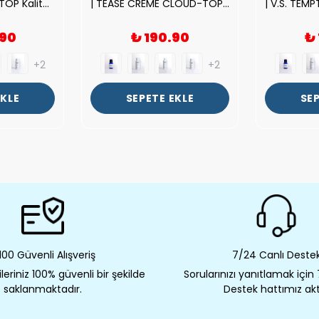
| ROSE EXPOSED-TOP Kalite Unısex Parfüm Esansı.|
| TEASE CREME CLOUD-TOP Kalite Kadın Parfüm Esansı.|
.90
₺ 190.90
₺
+2
+2
EKLE
SEPETE EKLE
SEP
00 Güvenli Alışveriş
7/24 Canlı Deste
eriniz 100% güvenli bir şekilde
Sorularınızı yanıtlamak için
saklanmaktadır.
Destek hattımız akt