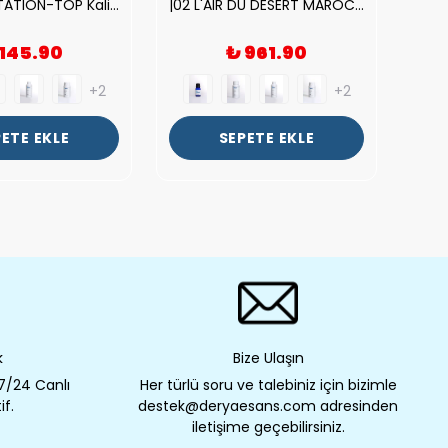
| V.S. TEMPTATION-TOP Kalite Kadın Parfüm Esansı.|
|02 L'AIR DU DESERT MAROCAIN-TOP Kalite Unısex Parfüm Esansı.|
 145.90
₺ 961.90
+2
+2
ETE EKLE
SEPETE EKLE
k
Bize Ulaşın
 7/24 Canlı
Her türlü soru ve talebiniz için bizimle
if.
destek@deryaesans.com adresinden
iletişime geçebilirsiniz.