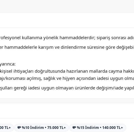
profesyonel kullanıma yönelik hammaddelerdir; sipariş sonrası adını
ğer hammaddelerle karışım ve dinlendirme süresine göre değişebi
arınca:
ya kişisel ihtiyaçları doğrultusunda hazırlanan mallarda cayma hakk
jı/koruması açılmış, sağlık ve hijyen açısından iadesi uygun olm
 koşulları gereği iadesi uygun olmayan ürünlerde değişim/iade yap
000 TL+
💸 %10 İndirim • 75.000 TL+
💸 %15 İndirim • 140.000 TL+