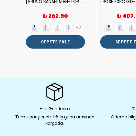
|212 WOMAN-DELUX Kalite Kadın Parfüm Esansı.|
| BRUNO BANANI MAN-TOP Kalite Erkek Parfüm Esansı.|
₺ 262.90
₺ 407
+2
+2
SEPETE EKLE
SEPETE 
Hızlı Gönderim
%1
Tüm siparişleriniz 1-5 iş günü arasında
Ödeme bilgil
kargoda.