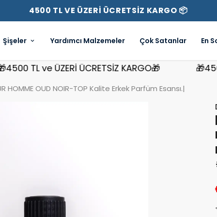
4500 TL VE ÜZERİ ÜCRETSİZ KARGO 📦
Şişeler
Yardımcı Malzemeler
Çok Satanlar
En S
0 TL ve ÜZERİ ÜCRETSİZ KARGO🎁
🎁4500 TL
R HOMME OUD NOIR-TOP Kalite Erkek Parfüm Esansı.|