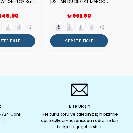
| V.S. TEMPTATION-TOP Kalite Kadın Parfüm Esansı.|
|02 L'AIR DU DESERT MAROCAIN-TOP Kalite Unısex Parfüm Esansı.|
 145.90
₺ 961.90
+2
+2
ETE EKLE
SEPETE EKLE
k
Bize Ulaşın
 7/24 Canlı
Her türlü soru ve talebiniz için bizimle
if.
destek@deryaesans.com adresinden
iletişime geçebilirsiniz.