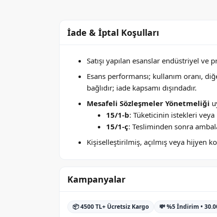
İade & İptal Koşulları
Satışı yapılan esanslar endüstriyel ve 
Esans performansı; kullanım oranı, di
bağlıdır; iade kapsamı dışındadır.
Mesafeli Sözleşmeler Yönetmeliği
uy
15/1-b
: Tüketicinin istekleri ve
15/1-ç
: Tesliminden sonra ambala
Kişiselleştirilmiş, açılmış veya hijyen
Kampanyalar
📦 4500 TL+ Ücretsiz Kargo
💸 %5 İndirim • 30.