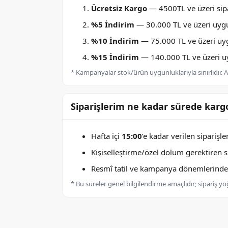
Ücretsiz Kargo
— 4500TL ve üzeri sipa
%5 İndirim
— 30.000 TL ve üzeri uygu
%10 İndirim
— 75.000 TL ve üzeri uygu
%15 İndirim
— 140.000 TL ve üzeri uyg
* Kampanyalar stok/ürün uygunluklarıyla sınırlıdır. Ay
Siparişlerim ne kadar sürede kargo
Hafta içi
15:00
’e kadar verilen siparişl
Kişiselleştirme/özel dolum gerektiren sip
Resmî tatil ve kampanya dönemlerinde k
* Bu süreler genel bilgilendirme amaçlıdır; sipariş y