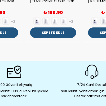
| ROSE EXPOSED-TOP Kalite Unısex Parfüm Esansı.|
| TEASE CREME CLOUD-TOP Kalite Kadın Parfüm Esansı.|
.90
₺ 190.90
₺
+2
+2
EKLE
SEPETE EKLE
SEP
00 Güvenli Alışveriş
7/24 Canlı Deste
eriniz 100% güvenli bir şekilde
Sorularınızı yanıtlamak için
saklanmaktadır.
Destek hattımız akt