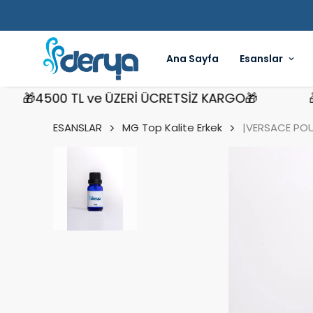
Ana Sayfa
Esanslar
4500 TL ve ÜZERİ ÜCRETSİZ KARGO🎁
🎁450
ESANSLAR
MG Top Kalite Erkek
|VERSACE POU