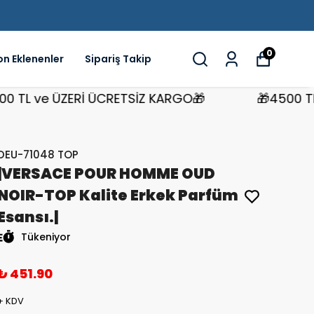
0
on Eklenenler
Sipariş Takip
 ve ÜZERİ ÜCRETSİZ KARGO🎁
🎁4500 TL ve 
DEU-71048 TOP
|VERSACE POUR HOMME OUD
NOIR-TOP Kalite Erkek Parfüm
Esansı.|
Tükeniyor
₺ 451.90
+ KDV