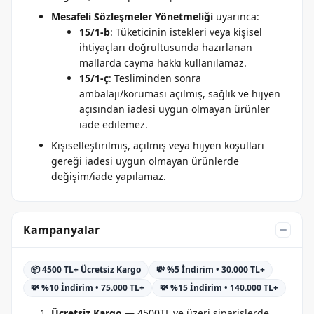
Mesafeli Sözleşmeler Yönetmeliği
uyarınca:
15/1-b
: Tüketicinin istekleri veya kişisel
ihtiyaçları doğrultusunda hazırlanan
mallarda cayma hakkı kullanılamaz.
15/1-ç
: Tesliminden sonra
ambalajı/koruması açılmış, sağlık ve hijyen
açısından iadesi uygun olmayan ürünler
iade edilemez.
Kişiselleştirilmiş, açılmış veya hijyen koşulları
gereği iadesi uygun olmayan ürünlerde
değişim/iade yapılamaz.
Kampanyalar
📦 4500 TL+ Ücretsiz Kargo
💸 %5 İndirim • 30.000 TL+
💸 %10 İndirim • 75.000 TL+
💸 %15 İndirim • 140.000 TL+
Ücretsiz Kargo
— 4500TL ve üzeri siparişlerde