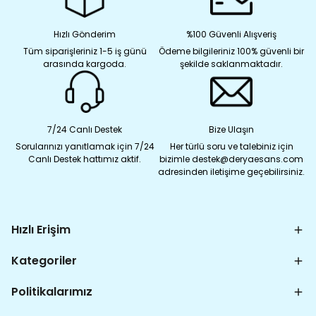
Hızlı Gönderim
%100 Güvenli Alışveriş
Tüm siparişleriniz 1-5 iş günü
Ödeme bilgileriniz 100% güvenli bir
arasında kargoda.
şekilde saklanmaktadır.
7/24 Canlı Destek
Bize Ulaşın
Sorularınızı yanıtlamak için 7/24
Her türlü soru ve talebiniz için
Canlı Destek hattımız aktif.
bizimle destek@deryaesans.com
adresinden iletişime geçebilirsiniz.
Hızlı Erişim
Kategoriler
Politikalarımız