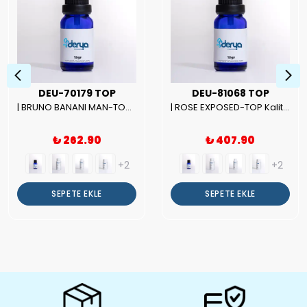
DEU-70179 TOP
DEU-81068 TOP
| BRUNO BANANI MAN-TOP Kalite Erkek Parfüm Esansı.|
| ROSE EXPOSED-TOP Kalite Unısex Parfüm Esansı.|
₺ 262.90
₺ 407.90
+2
+2
SEPETE EKLE
SEPETE EKLE