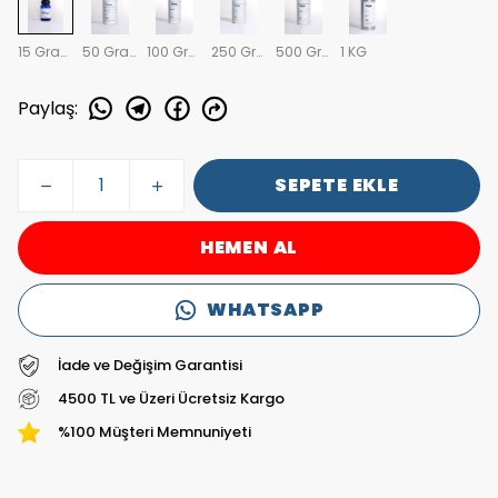
15 Gram
50 Gram
100 Gram
250 Gram
500 Gram
1 KG
Paylaş
:
SEPETE EKLE
HEMEN AL
WHATSAPP
İade ve Değişim Garantisi
4500 TL ve Üzeri Ücretsiz Kargo
%100 Müşteri Memnuniyeti