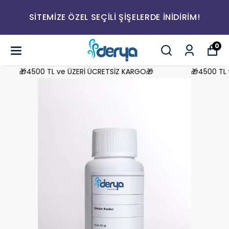
SİTEMİZE ÖZEL SEÇİLİ ŞİŞELERDE İNİDİRİM!
0
🎁4500 TL ve ÜZERİ ÜCRETSİZ KARGO🎁
🎁4500 TL v