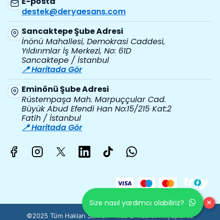
E-posta
destek@deryaesans.com
Sancaktepe Şube Adresi
İnönü Mahallesi, Demokrasi Caddesi,
Yıldırımlar İş Merkezi, No: 61D
Sancaktepe / İstanbul
📍 Haritada Gör
Eminönü Şube Adresi
Rüstempaşa Mah. Marpuççular Cad.
Büyük Abud Efendi Han No:15/215 Kat:2
Fatih / İstanbul
📍 Haritada Gör
×
Size nasıl yardımcı olabiliriz?
©2025 Tüm Hakları Saklıdır - ikas E-Ticaret
Altyapısı ile