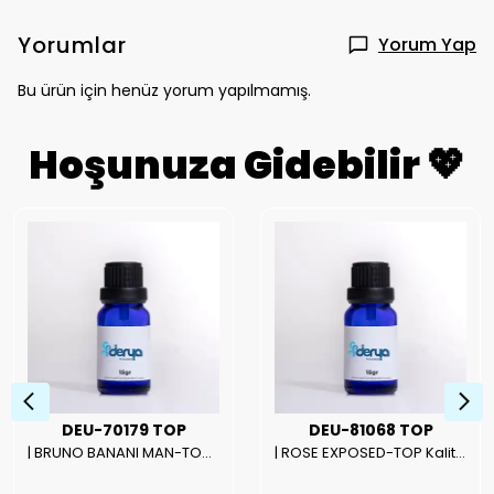
Yorumlar
Yorum Yap
Bu ürün için henüz yorum yapılmamış.
Hoşunuza Gidebilir 💖
DEU-70179 TOP
DEU-81068 TOP
| BRUNO BANANI MAN-TOP Kalite Erkek Parfüm Esansı.|
| ROSE EXPOSED-TOP Kalite Unısex Parfüm Esansı.|