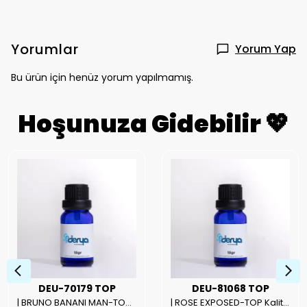
Yorumlar
Yorum Yap
Bu ürün için henüz yorum yapılmamış.
Hoşunuza Gidebilir 💖
DEU-70179 TOP
DEU-81068 TOP
| BRUNO BANANI MAN-TOP Kalite Erkek Parfüm Esansı.|
| ROSE EXPOSED-TOP Kalite Unısex Parfüm Esansı.|