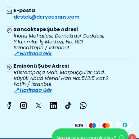
E-posta
destek@deryaesans.com
Sancaktepe Şube Adresi
İnönü Mahallesi, Demokrasi Caddesi,
Yıldırımlar İş Merkezi, No: 61D
Sancaktepe / İstanbul
📍 Haritada Gör
Eminönü Şube Adresi
Rüstempaşa Mah. Marpuççular Cad.
Büyük Abud Efendi Han No:15/215 Kat:2
Fatih / İstanbul
📍 Haritada Gör
×
Size nasıl yardımcı olabiliriz?