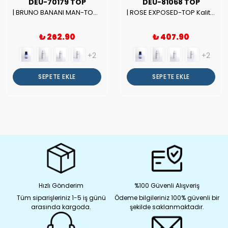
DEU-70179 TOP
DEU-81068 TOP
| BRUNO BANANI MAN-TOP Kalite Erkek Parfüm Esansı.|
| ROSE EXPOSED-TOP Kalite Unısex Parfüm Esansı.|
₺ 262.90
₺ 407.90
+2
+2
SEPETE EKLE
SEPETE EKLE
Hızlı Gönderim
%100 Güvenli Alışveriş
Tüm siparişleriniz 1-5 iş günü
Ödeme bilgileriniz 100% güvenli bir
arasında kargoda.
şekilde saklanmaktadır.