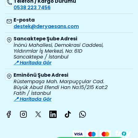
Telefon / Kargo Durumu
0538 223 7456
E-posta
destek@deryaesans.com
Sancaktepe Şube Adresi
İnönü Mahallesi, Demokrasi Caddesi,
Yıldırımlar İş Merkezi, No: 61D
Sancaktepe / İstanbul
📍 Haritada Gör
Eminönü Şube Adresi
Rüstempaşa Mah. Marpuççular Cad.
Büyük Abud Efendi Han No:15/215 Kat:2
Fatih / İstanbul
📍 Haritada Gör