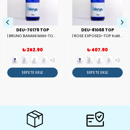
DEU-70179 TOP
DEU-81068 TOP
| BRUNO BANANI MAN-TOP Kalite Erkek Parfüm Esansı.|
| ROSE EXPOSED-TOP Kalite Unısex Parfüm Esansı.|
₺ 262.90
₺ 407.90
+2
+2
SEPETE EKLE
SEPETE EKLE