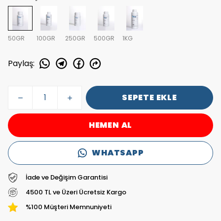
50GR
100GR
250GR
500GR
1KG
Paylaş
:
SEPETE EKLE
HEMEN AL
WHATSAPP
İade ve Değişim Garantisi
4500 TL ve Üzeri Ücretsiz Kargo
%100 Müşteri Memnuniyeti