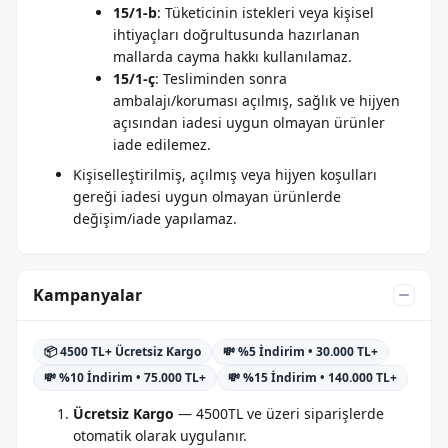
15/1-b
: Tüketicinin istekleri veya kişisel
ihtiyaçları doğrultusunda hazırlanan
mallarda cayma hakkı kullanılamaz.
15/1-ç
: Tesliminden sonra
ambalajı/koruması açılmış, sağlık ve hijyen
açısından iadesi uygun olmayan ürünler
iade edilemez.
Kişiselleştirilmiş, açılmış veya hijyen koşulları
gereği iadesi uygun olmayan ürünlerde
değişim/iade yapılamaz.
Kampanyalar
📦 4500 TL+ Ücretsiz Kargo
💸 %5 İndirim • 30.000 TL+
💸 %10 İndirim • 75.000 TL+
💸 %15 İndirim • 140.000 TL+
Ücretsiz Kargo
— 4500TL ve üzeri siparişlerde
otomatik olarak uygulanır.