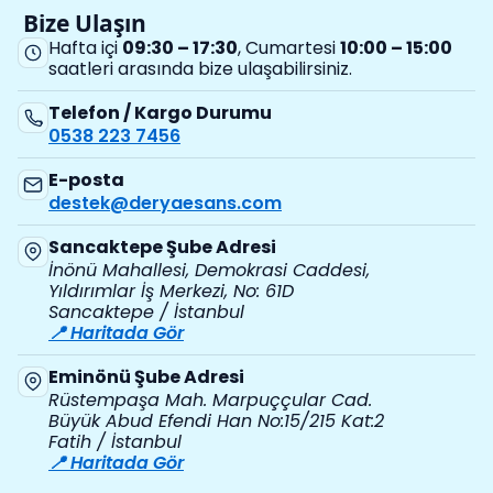
Bize Ulaşın
Hafta içi
09:30 – 17:30
, Cumartesi
10:00 – 15:00
saatleri arasında bize ulaşabilirsiniz.
Telefon / Kargo Durumu
0538 223 7456
E-posta
destek@deryaesans.com
Sancaktepe Şube Adresi
İnönü Mahallesi, Demokrasi Caddesi,
Yıldırımlar İş Merkezi, No: 61D
Sancaktepe / İstanbul
📍 Haritada Gör
Eminönü Şube Adresi
Rüstempaşa Mah. Marpuççular Cad.
Büyük Abud Efendi Han No:15/215 Kat:2
Fatih / İstanbul
📍 Haritada Gör