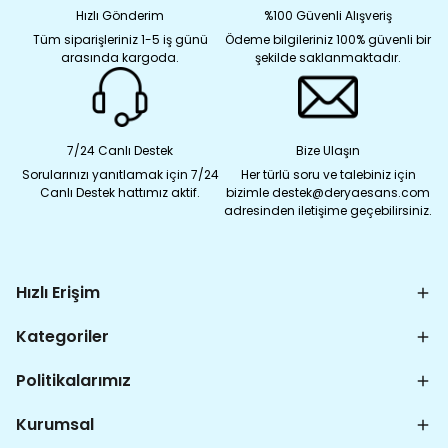
Hızlı Gönderim
%100 Güvenli Alışveriş
Tüm siparişleriniz 1-5 iş günü
Ödeme bilgileriniz 100% güvenli bir
arasında kargoda.
şekilde saklanmaktadır.
7/24 Canlı Destek
Bize Ulaşın
Sorularınızı yanıtlamak için 7/24
Her türlü soru ve talebiniz için
Canlı Destek hattımız aktif.
bizimle destek@deryaesans.com
adresinden iletişime geçebilirsiniz.
Hızlı Erişim
Kategoriler
Politikalarımız
Kurumsal