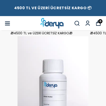
4500 TL VE ÜZERİ ÜCRETSİZ KARGO 📦
0
🎁4500 TL ve ÜZERİ ÜCRETSİZ KARGO🎁
🎁4500 TL 