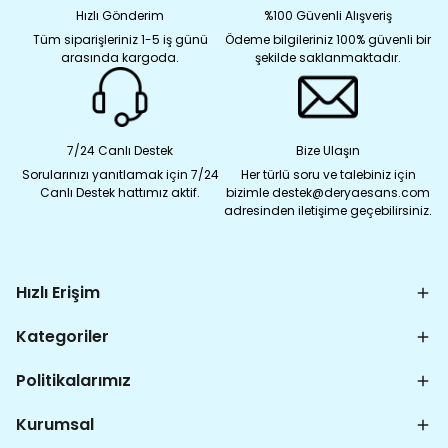
Hızlı Gönderim
%100 Güvenli Alışveriş
Tüm siparişleriniz 1-5 iş günü
Ödeme bilgileriniz 100% güvenli bir
arasında kargoda.
şekilde saklanmaktadır.
7/24 Canlı Destek
Bize Ulaşın
Sorularınızı yanıtlamak için 7/24
Her türlü soru ve talebiniz için
Canlı Destek hattımız aktif.
bizimle destek@deryaesans.com
adresinden iletişime geçebilirsiniz.
Hızlı Erişim
Kategoriler
Politikalarımız
Kurumsal