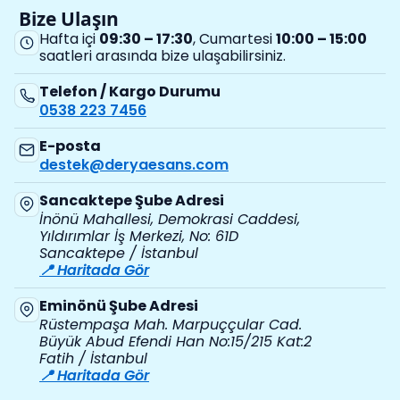
Bize Ulaşın
Hafta içi
09:30 – 17:30
, Cumartesi
10:00 – 15:00
saatleri arasında bize ulaşabilirsiniz.
Telefon / Kargo Durumu
0538 223 7456
E-posta
destek@deryaesans.com
Sancaktepe Şube Adresi
İnönü Mahallesi, Demokrasi Caddesi,
Yıldırımlar İş Merkezi, No: 61D
Sancaktepe / İstanbul
📍 Haritada Gör
Eminönü Şube Adresi
Rüstempaşa Mah. Marpuççular Cad.
Büyük Abud Efendi Han No:15/215 Kat:2
Fatih / İstanbul
📍 Haritada Gör