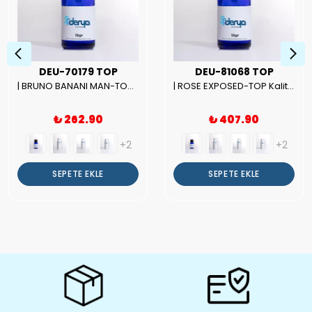
DEU-70179 TOP
DEU-81068 TOP
| BRUNO BANANI MAN-TOP Kalite Erkek Parfüm Esansı.|
| ROSE EXPOSED-TOP Kalite Unısex Parfüm Esansı.|
₺ 262.90
₺ 407.90
+2
+2
SEPETE EKLE
SEPETE EKLE