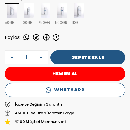
50GR
100GR
250GR
500GR
1KG
Paylaş
:
SEPETE EKLE
HEMEN AL
WHATSAPP
İade ve Değişim Garantisi
4500 TL ve Üzeri Ücretsiz Kargo
%100 Müşteri Memnuniyeti