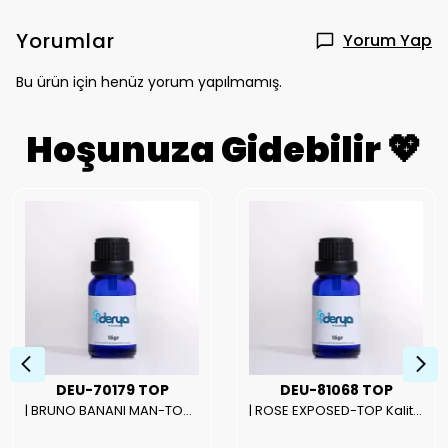
Yorumlar
Yorum Yap
Bu ürün için henüz yorum yapılmamış.
Hoşunuza Gidebilir 💖
DEU-70179 TOP
DEU-81068 TOP
| BRUNO BANANI MAN-TOP Kalite Erkek Parfüm Esansı.|
| ROSE EXPOSED-TOP Kalite Unısex Parfüm Esansı.|