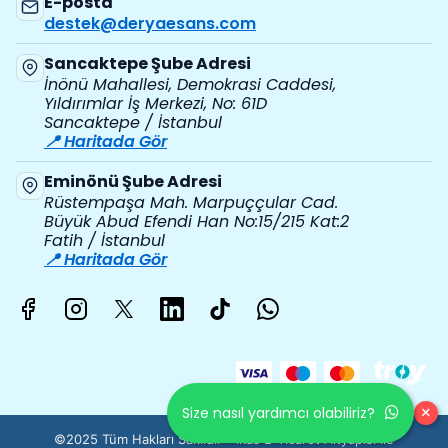
E-posta
destek@deryaesans.com
Sancaktepe Şube Adresi
İnönü Mahallesi, Demokrasi Caddesi,
Yıldırımlar İş Merkezi, No: 61D
Sancaktepe / İstanbul
📍 Haritada Gör
Eminönü Şube Adresi
Rüstempaşa Mah. Marpuççular Cad.
Büyük Abud Efendi Han No:15/215 Kat:2
Fatih / İstanbul
📍 Haritada Gör
×
Size nasıl yardımcı olabiliriz?
©2025 Tüm Hakları Saklıdır - ikas E-Ticaret
Altyapısı ile