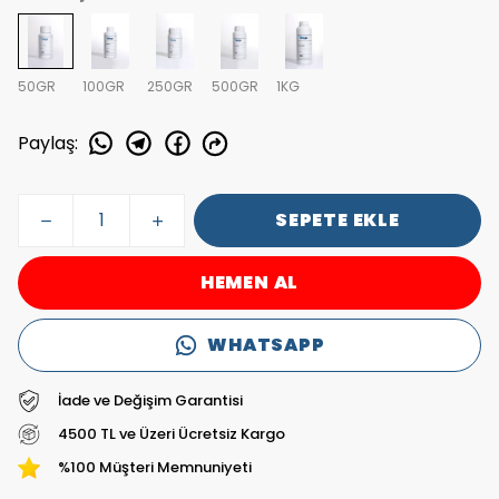
50GR
100GR
250GR
500GR
1KG
Paylaş
:
SEPETE EKLE
HEMEN AL
WHATSAPP
İade ve Değişim Garantisi
4500 TL ve Üzeri Ücretsiz Kargo
%100 Müşteri Memnuniyeti