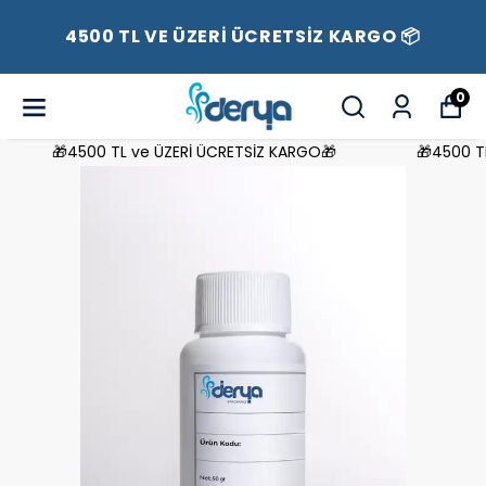
4500 TL VE ÜZERİ ÜCRETSİZ KARGO 📦
0
🎁4500 TL ve ÜZERİ ÜCRETSİZ KARGO🎁
🎁4500 TL 