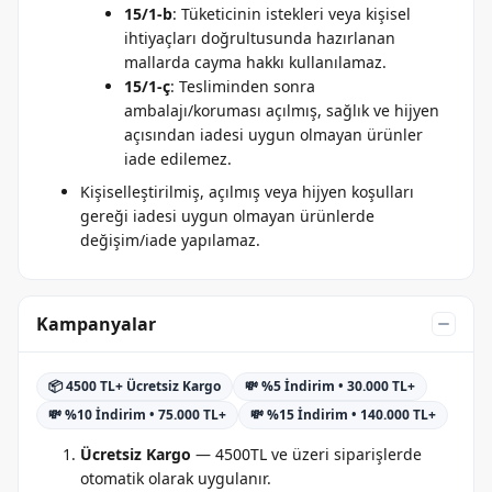
15/1-b
: Tüketicinin istekleri veya kişisel
ihtiyaçları doğrultusunda hazırlanan
mallarda cayma hakkı kullanılamaz.
15/1-ç
: Tesliminden sonra
ambalajı/koruması açılmış, sağlık ve hijyen
açısından iadesi uygun olmayan ürünler
iade edilemez.
Kişiselleştirilmiş, açılmış veya hijyen koşulları
gereği iadesi uygun olmayan ürünlerde
değişim/iade yapılamaz.
Kampanyalar
📦 4500 TL+ Ücretsiz Kargo
💸 %5 İndirim • 30.000 TL+
💸 %10 İndirim • 75.000 TL+
💸 %15 İndirim • 140.000 TL+
Ücretsiz Kargo
— 4500TL ve üzeri siparişlerde
otomatik olarak uygulanır.