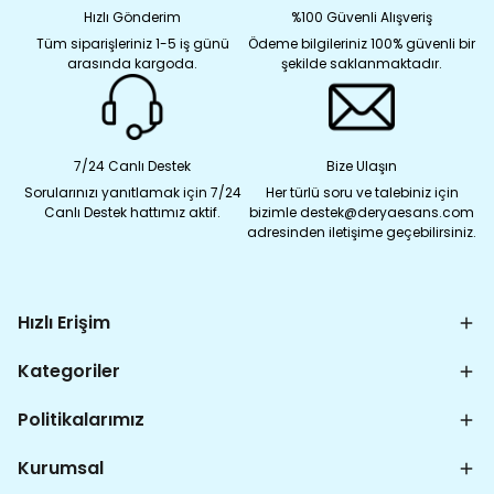
Hızlı Gönderim
%100 Güvenli Alışveriş
Tüm siparişleriniz 1-5 iş günü
Ödeme bilgileriniz 100% güvenli bir
arasında kargoda.
şekilde saklanmaktadır.
7/24 Canlı Destek
Bize Ulaşın
Sorularınızı yanıtlamak için 7/24
Her türlü soru ve talebiniz için
Canlı Destek hattımız aktif.
bizimle destek@deryaesans.com
adresinden iletişime geçebilirsiniz.
Hızlı Erişim
Kategoriler
Politikalarımız
Kurumsal