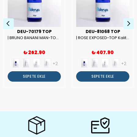
DEU-70179 TOP
DEU-81068 TOP
| BRUNO BANANI MAN-TOP Kalite Erkek Parfüm Esansı.|
| ROSE EXPOSED-TOP Kalite Unısex Parfüm Esansı.|
₺ 262.90
₺ 407.90
+2
+2
SEPETE EKLE
SEPETE EKLE