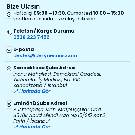
Bize Ulaşın
Hafta içi
09:30 – 17:30
, Cumartesi
10:00 – 15:00
saatleri arasında bize ulaşabilirsiniz.
Telefon / Kargo Durumu
0538 223 7456
E-posta
destek@deryaesans.com
Sancaktepe Şube Adresi
İnönü Mahallesi, Demokrasi Caddesi,
Yıldırımlar İş Merkezi, No: 61D
Sancaktepe / İstanbul
📍 Haritada Gör
Eminönü Şube Adresi
Rüstempaşa Mah. Marpuççular Cad.
Büyük Abud Efendi Han No:15/215 Kat:2
Fatih / İstanbul
📍 Haritada Gör