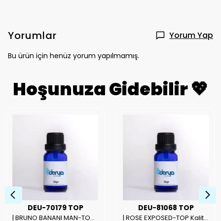
Yorumlar
Yorum Yap
Bu ürün için henüz yorum yapılmamış.
Hoşunuza Gidebilir 💖
DEU-70179 TOP
DEU-81068 TOP
| BRUNO BANANI MAN-TOP Kalite Erkek Parfüm Esansı.|
| ROSE EXPOSED-TOP Kalite Unısex Parfüm Esansı.|