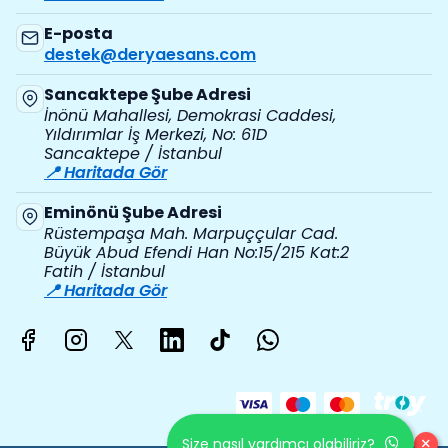
E-posta
destek@deryaesans.com
Sancaktepe Şube Adresi
İnönü Mahallesi, Demokrasi Caddesi,
Yıldırımlar İş Merkezi, No: 61D
Sancaktepe / İstanbul
📍 Haritada Gör
Eminönü Şube Adresi
Rüstempaşa Mah. Marpuççular Cad.
Büyük Abud Efendi Han No:15/215 Kat:2
Fatih / İstanbul
📍 Haritada Gör
×
Size nasıl yardımcı olabiliriz?