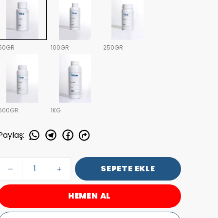
50GR
100GR
250GR
500GR
1KG
Paylaş
:
SEPETE EKLE
HEMEN AL