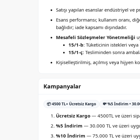
Satışı yapılan esanslar endüstriyel ve 
Esans performansı; kullanım oranı, di
bağlıdır; iade kapsamı dışındadır.
Mesafeli Sözleşmeler Yönetmeliği
uy
15/1-b
: Tüketicinin istekleri ve
15/1-ç
: Tesliminden sonra ambala
Kişiselleştirilmiş, açılmış veya hijyen
Kampanyalar
📦 4500 TL+ Ücretsiz Kargo
💸 %5 İndirim • 30.
Ücretsiz Kargo
— 4500TL ve üzeri sipa
%5 İndirim
— 30.000 TL ve üzeri uygu
%10 İndirim
— 75.000 TL ve üzeri uygu