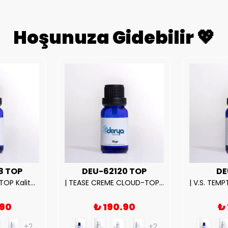
Hoşunuza Gidebilir 💖
8 TOP
DEU-62120 TOP
DE
| ROSE EXPOSED-TOP Kalite Unısex Parfüm Esansı.|
| TEASE CREME CLOUD-TOP Kalite Kadın Parfüm Esansı.|
.90
₺ 190.90
₺
+2
+2