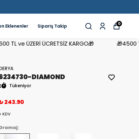
0
on Eklenenler
Sipariş Takip
TL ve ÜZERİ ÜCRETSİZ KARGO🎁
🎁4500 TL v
DERYA
6234730-DIAMOND
Tükeniyor
₺ 243.90
+ KDV
Gramaj: