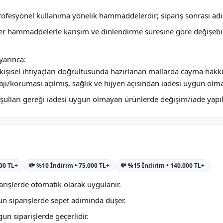
profesyonel kullanıma yönelik hammaddelerdir; sipariş sonrası adını
ğer hammaddelerle karışım ve dinlendirme süresine göre değişebi
arınca:
ya kişisel ihtiyaçları doğrultusunda hazırlanan mallarda cayma hakk
jı/koruması açılmış, sağlık ve hijyen açısından iadesi uygun olm
 koşulları gereği iadesi uygun olmayan ürünlerde değişim/iade yap
000 TL+
💸 %10 İndirim • 75.000 TL+
💸 %15 İndirim • 140.000 TL+
rişlerde otomatik olarak uygulanır.
n siparişlerde sepet adımında düşer.
n siparişlerde geçerlidir.