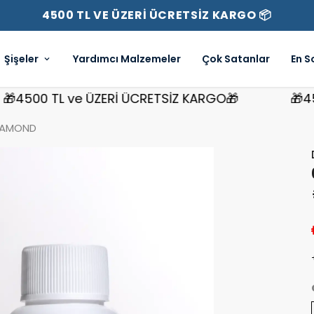
4500 TL VE ÜZERİ ÜCRETSİZ KARGO 📦
Şişeler
Yardımcı Malzemeler
Çok Satanlar
En S
500 TL ve ÜZERİ ÜCRETSİZ KARGO🎁
🎁4500 
IAMOND