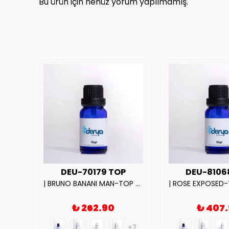
Bu ürün için henüz yorum yapılmamış.
UX
DEU-70179 TOP
DEU-8106
|212 WOMAN-DELUX Kalite Kadın Parfüm Esansı.|
| BRUNO BANANI MAN-TOP Kalite Erkek Parfüm Esansı.|
₺ 262.90
₺ 407
+2
+2