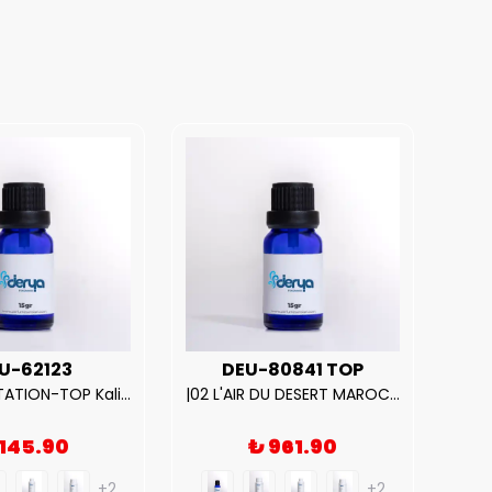
U-62123
DEU-80841 TOP
| V.S. TEMPTATION-TOP Kalite Kadın Parfüm Esansı.|
|02 L'AIR DU DESERT MAROCAIN-TOP Kalite Unısex Parfüm Esansı.|
 145.90
₺ 961.90
+2
+2