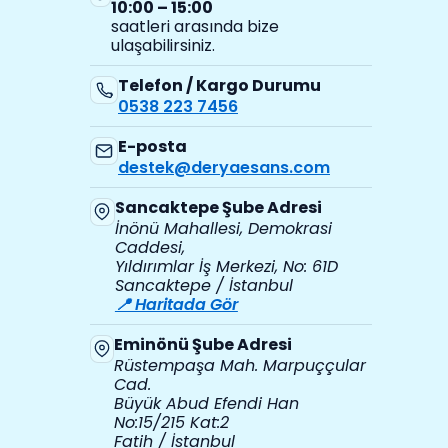
10:00 – 15:00
saatleri arasında bize
ulaşabilirsiniz.
Telefon / Kargo Durumu
0538 223 7456
E-posta
destek@deryaesans.com
Sancaktepe Şube Adresi
İnönü Mahallesi, Demokrasi
Caddesi,
Yıldırımlar İş Merkezi, No: 61D
Sancaktepe / İstanbul
📍 Haritada Gör
Eminönü Şube Adresi
Rüstempaşa Mah. Marpuççular
Cad.
Büyük Abud Efendi Han
No:15/215 Kat:2
Fatih / İstanbul