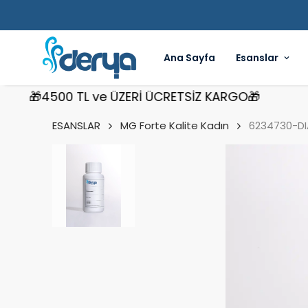
Ana Sayfa
Esanslar
🎁4500 TL ve ÜZERİ ÜCRETSİZ KARGO🎁
🎁4
ESANSLAR
MG Forte Kalite Kadın
6234730-D