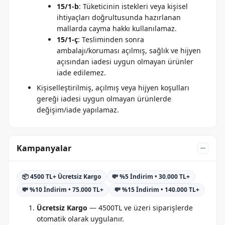
15/1-b
: Tüketicinin istekleri veya kişisel
ihtiyaçları doğrultusunda hazırlanan
mallarda cayma hakkı kullanılamaz.
15/1-ç
: Tesliminden sonra
ambalajı/koruması açılmış, sağlık ve hijyen
açısından iadesi uygun olmayan ürünler
iade edilemez.
Kişiselleştirilmiş, açılmış veya hijyen koşulları
gereği iadesi uygun olmayan ürünlerde
değişim/iade yapılamaz.
Kampanyalar
📦 4500 TL+ Ücretsiz Kargo
💸 %5 İndirim • 30.000 TL+
💸 %10 İndirim • 75.000 TL+
💸 %15 İndirim • 140.000 TL+
Ücretsiz Kargo
— 4500TL ve üzeri siparişlerde
otomatik olarak uygulanır.