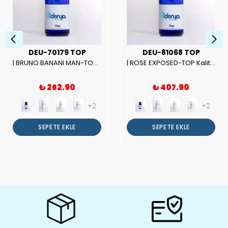
DEU-70179 TOP
DEU-81068 TOP
| BRUNO BANANI MAN-TOP Kalite Erkek Parfüm Esansı.|
| ROSE EXPOSED-TOP Kalite Unısex Parfüm Esansı.|
₺ 262.90
₺ 407.90
+2
+2
SEPETE EKLE
SEPETE EKLE