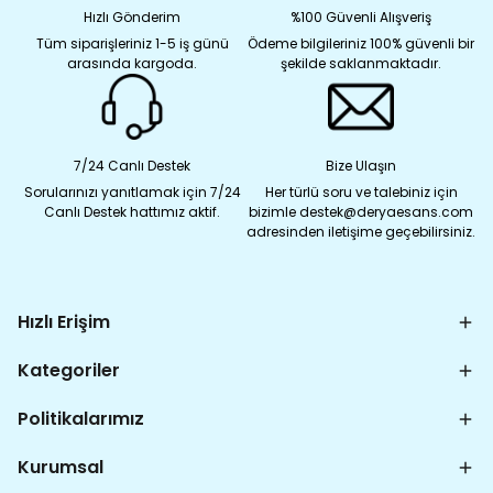
Hızlı Gönderim
%100 Güvenli Alışveriş
Tüm siparişleriniz 1-5 iş günü
Ödeme bilgileriniz 100% güvenli bir
arasında kargoda.
şekilde saklanmaktadır.
7/24 Canlı Destek
Bize Ulaşın
Sorularınızı yanıtlamak için 7/24
Her türlü soru ve talebiniz için
Canlı Destek hattımız aktif.
bizimle destek@deryaesans.com
adresinden iletişime geçebilirsiniz.
Hızlı Erişim
Kategoriler
Politikalarımız
Kurumsal