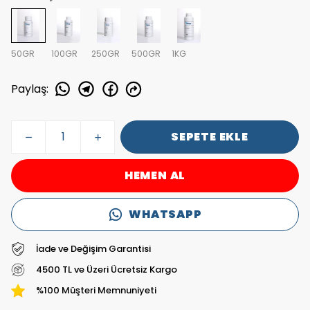
50GR
100GR
250GR
500GR
1KG
Paylaş
:
SEPETE EKLE
HEMEN AL
WHATSAPP
İade ve Değişim Garantisi
4500 TL ve Üzeri Ücretsiz Kargo
%100 Müşteri Memnuniyeti