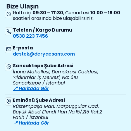
Bize Ulaşın
Hafta içi
09:30 – 17:30
, Cumartesi
10:00 – 15:00
saatleri arasında bize ulaşabilirsiniz.
Telefon / Kargo Durumu
0538 223 7456
E-posta
destek@deryaesans.com
Sancaktepe Şube Adresi
İnönü Mahallesi, Demokrasi Caddesi,
Yıldırımlar İş Merkezi, No: 61D
Sancaktepe / İstanbul
📍 Haritada Gör
Eminönü Şube Adresi
Rüstempaşa Mah. Marpuççular Cad.
Büyük Abud Efendi Han No:15/215 Kat:2
Fatih / İstanbul
📍 Haritada Gör