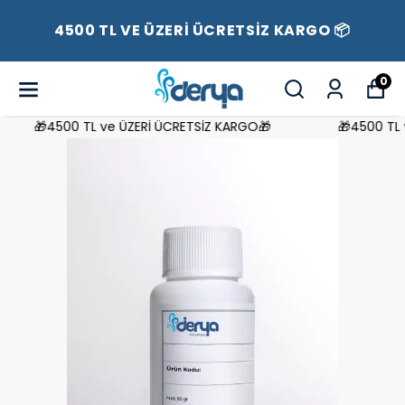
4500 TL VE ÜZERİ ÜCRETSİZ KARGO 📦
0
🎁4500 TL ve ÜZERİ ÜCRETSİZ KARGO🎁
🎁4500 TL v