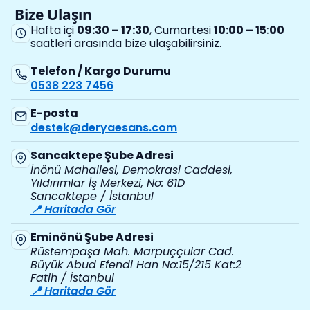
Bize Ulaşın
Hafta içi
09:30 – 17:30
, Cumartesi
10:00 – 15:00
saatleri arasında bize ulaşabilirsiniz.
Telefon / Kargo Durumu
0538 223 7456
E-posta
destek@deryaesans.com
Sancaktepe Şube Adresi
İnönü Mahallesi, Demokrasi Caddesi,
Yıldırımlar İş Merkezi, No: 61D
Sancaktepe / İstanbul
📍 Haritada Gör
Eminönü Şube Adresi
Rüstempaşa Mah. Marpuççular Cad.
Büyük Abud Efendi Han No:15/215 Kat:2
Fatih / İstanbul
📍 Haritada Gör