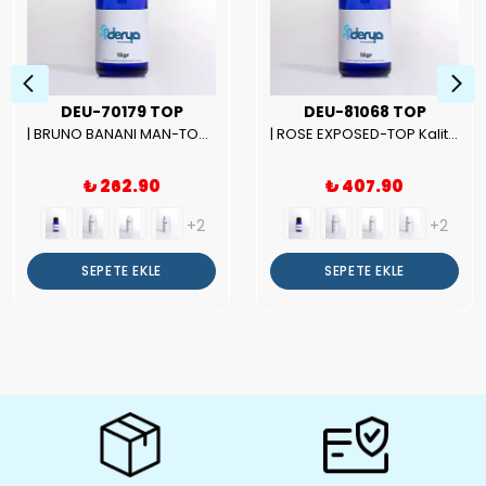
DEU-70179 TOP
DEU-81068 TOP
| BRUNO BANANI MAN-TOP Kalite Erkek Parfüm Esansı.|
| ROSE EXPOSED-TOP Kalite Unısex Parfüm Esansı.|
₺ 262.90
₺ 407.90
+2
+2
SEPETE EKLE
SEPETE EKLE