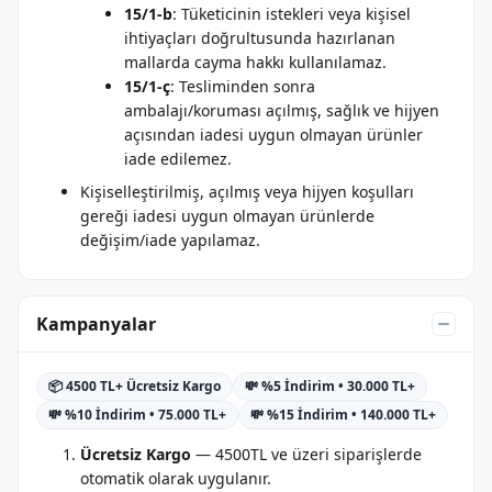
15/1-b
: Tüketicinin istekleri veya kişisel
ihtiyaçları doğrultusunda hazırlanan
mallarda cayma hakkı kullanılamaz.
15/1-ç
: Tesliminden sonra
ambalajı/koruması açılmış, sağlık ve hijyen
açısından iadesi uygun olmayan ürünler
iade edilemez.
Kişiselleştirilmiş, açılmış veya hijyen koşulları
gereği iadesi uygun olmayan ürünlerde
değişim/iade yapılamaz.
Kampanyalar
📦 4500 TL+ Ücretsiz Kargo
💸 %5 İndirim • 30.000 TL+
💸 %10 İndirim • 75.000 TL+
💸 %15 İndirim • 140.000 TL+
Ücretsiz Kargo
— 4500TL ve üzeri siparişlerde
otomatik olarak uygulanır.