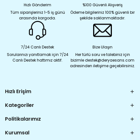
Hızlı Gönderim
%100 Güvenli Alışveriş
Tüm siparişleriniz 1-5 iş günü
Ödeme bilgileriniz 100% güvenli bir
arasında kargoda.
şekilde saklanmaktadır.
7/24 Canlı Destek
Bize Ulaşın
Sorularınızı yanıtlamak için 7/24
Her türlü soru ve talebiniz için
Canlı Destek hattımız aktif.
bizimle destek@deryaesans.com
adresinden iletişime geçebilirsiniz.
Hızlı Erişim
Kategoriler
Politikalarımız
Kurumsal