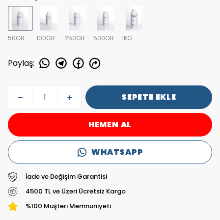
50GR
100GR
250GR
500GR
1KG
Paylaş
:
SEPETE EKLE
HEMEN AL
WHATSAPP
İade ve Değişim Garantisi
4500 TL ve Üzeri Ücretsiz Kargo
%100 Müşteri Memnuniyeti