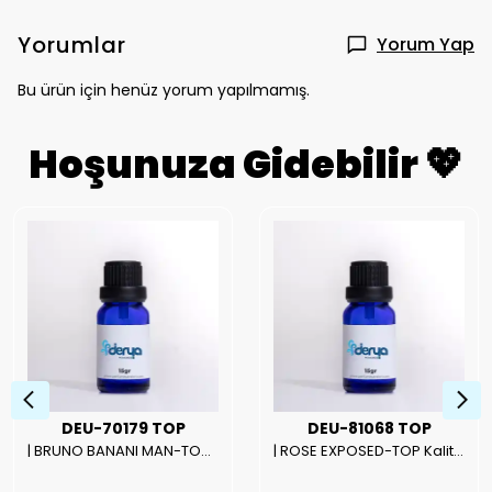
Yorumlar
Yorum Yap
Bu ürün için henüz yorum yapılmamış.
Hoşunuza Gidebilir 💖
DEU-70179 TOP
DEU-81068 TOP
| BRUNO BANANI MAN-TOP Kalite Erkek Parfüm Esansı.|
| ROSE EXPOSED-TOP Kalite Unısex Parfüm Esansı.|