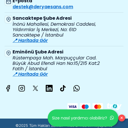
E-posta
destek@deryaesans.com
Sancaktepe Şube Adresi
İnönü Mahallesi, Demokrasi Caddesi,
Yıldırımlar İş Merkezi, No: 61D
Sancaktepe / İstanbul
📍 Haritada Gör
Eminönü Şube Adresi
Rüstempaşa Mah. Marpuççular Cad.
Büyük Abud Efendi Han No:15/215 Kat:2
Fatih / İstanbul
📍 Haritada Gör
×
Size nasıl yardımcı olabiliriz?
©2025 Tüm Hakları Saklıdır - ikas E-Ticaret
Altyapısı ile