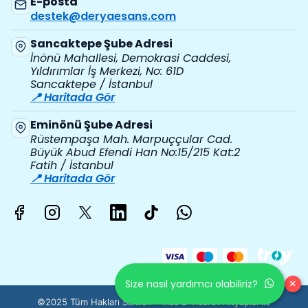
E-posta
destek@deryaesans.com
Sancaktepe Şube Adresi
İnönü Mahallesi, Demokrasi Caddesi,
Yıldırımlar İş Merkezi, No: 61D
Sancaktepe / İstanbul
📍 Haritada Gör
Eminönü Şube Adresi
Rüstempaşa Mah. Marpuççular Cad.
Büyük Abud Efendi Han No:15/215 Kat:2
Fatih / İstanbul
📍 Haritada Gör
×
Size nasıl yardımcı olabiliriz?
©2025 Tüm Hakları Saklıdır - ikas E-Ticaret
Altyapısı ile