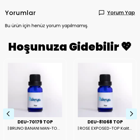
Yorumlar
Yorum Yap
Bu ürün için henüz yorum yapılmamış.
Hoşunuza Gidebilir 💖
DEU-70179 TOP
DEU-81068 TOP
| BRUNO BANANI MAN-TOP Kalite Erkek Parfüm Esansı.|
| ROSE EXPOSED-TOP Kalite Unısex Parfüm Esansı.|