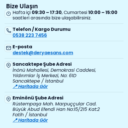
Bize Ulaşın
Hafta içi
09:30 – 17:30
, Cumartesi
10:00 – 15:00
saatleri arasında bize ulaşabilirsiniz.
Telefon / Kargo Durumu
0538 223 7456
E-posta
destek@deryaesans.com
Sancaktepe Şube Adresi
İnönü Mahallesi, Demokrasi Caddesi,
Yıldırımlar İş Merkezi, No: 61D
Sancaktepe / İstanbul
📍 Haritada Gör
Eminönü Şube Adresi
Rüstempaşa Mah. Marpuççular Cad.
Büyük Abud Efendi Han No:15/215 Kat:2
Fatih / İstanbul
📍 Haritada Gör