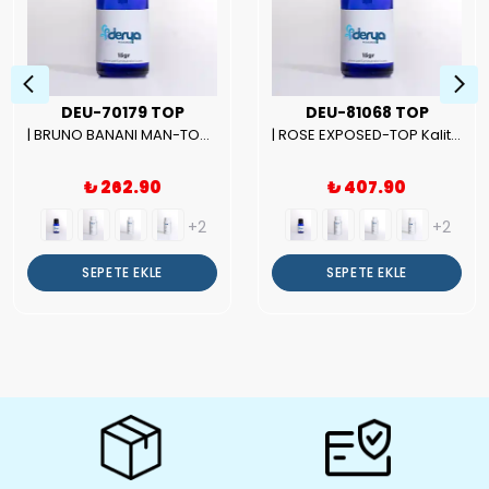
DEU-70179 TOP
DEU-81068 TOP
| BRUNO BANANI MAN-TOP Kalite Erkek Parfüm Esansı.|
| ROSE EXPOSED-TOP Kalite Unısex Parfüm Esansı.|
₺ 262.90
₺ 407.90
+2
+2
SEPETE EKLE
SEPETE EKLE