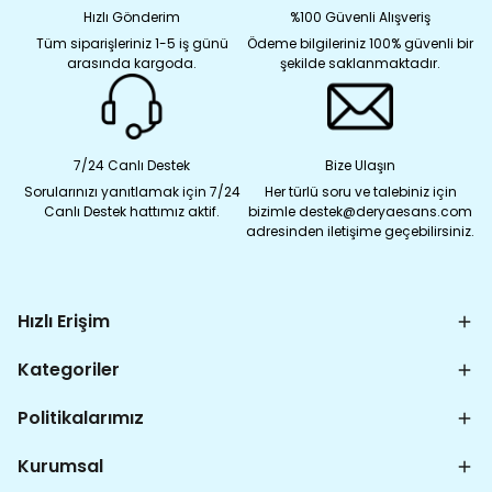
Hızlı Gönderim
%100 Güvenli Alışveriş
Tüm siparişleriniz 1-5 iş günü
Ödeme bilgileriniz 100% güvenli bir
arasında kargoda.
şekilde saklanmaktadır.
7/24 Canlı Destek
Bize Ulaşın
Sorularınızı yanıtlamak için 7/24
Her türlü soru ve talebiniz için
Canlı Destek hattımız aktif.
bizimle destek@deryaesans.com
adresinden iletişime geçebilirsiniz.
Hızlı Erişim
Kategoriler
Politikalarımız
Kurumsal