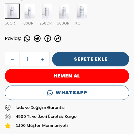
50GR
100GR
250GR
500GR
1KG
Paylaş
:
SEPETE EKLE
HEMEN AL
WHATSAPP
İade ve Değişim Garantisi
4500 TL ve Üzeri Ücretsiz Kargo
%100 Müşteri Memnuniyeti