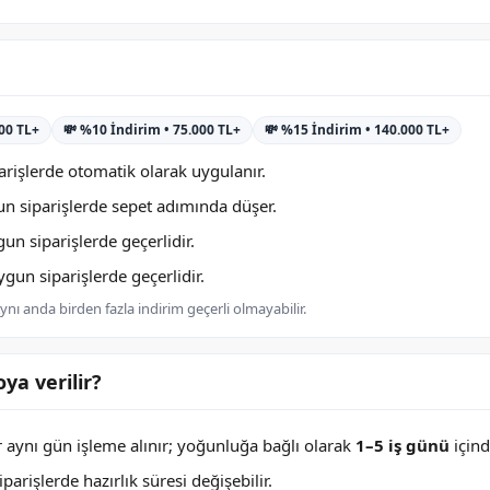
000 TL+
💸 %10 İndirim • 75.000 TL+
💸 %15 İndirim • 140.000 TL+
rişlerde otomatik olarak uygulanır.
n siparişlerde sepet adımında düşer.
n siparişlerde geçerlidir.
un siparişlerde geçerlidir.
nı anda birden fazla indirim geçerli olmayabilir.
ya verilir?
er aynı gün işleme alınır; yoğunluğa bağlı olarak
1–5 iş günü
içind
arişlerde hazırlık süresi değişebilir.