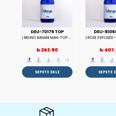
UX
DEU-70179 TOP
DEU-8106
|212 WOMAN-DELUX Kalite Kadın Parfüm Esansı.|
| BRUNO BANANI MAN-TOP Kalite Erkek Parfüm Esansı.|
₺ 262.90
₺ 407
+2
+2
SEPETE EKLE
SEPETE 