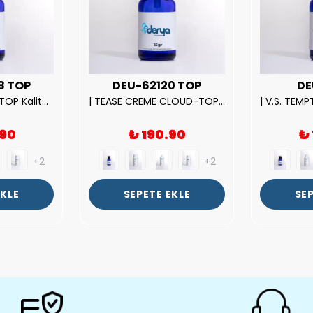
8 TOP
DEU-62120 TOP
DE
| ROSE EXPOSED-TOP Kalite Unısex Parfüm Esansı.|
| TEASE CREME CLOUD-TOP Kalite Kadın Parfüm Esansı.|
.90
₺ 190.90
₺
+2
+2
EKLE
SEPETE EKLE
SEP