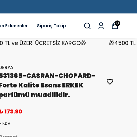
0
on Eklenenler
Sipariş Takip
ve ÜZERİ ÜCRETSİZ KARGO🎁
🎁4500 TL ve Ü
DERYA
531365-CASRAN-CHOPARD-
Forte Kalite Esans ERKEK
parfümü muadilidir.
₺ 173.90
+ KDV
Gramaj: