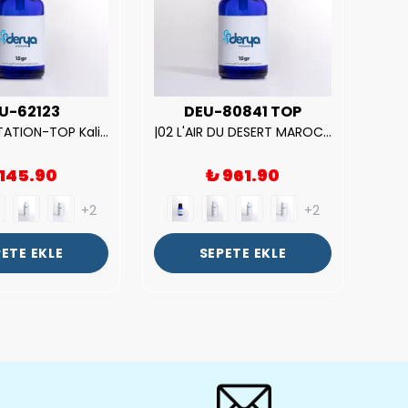
U-62123
DEU-80841 TOP
| V.S. TEMPTATION-TOP Kalite Kadın Parfüm Esansı.|
|02 L'AIR DU DESERT MAROCAIN-TOP Kalite Unısex Parfüm Esansı.|
 145.90
₺ 961.90
+2
+2
ETE EKLE
SEPETE EKLE