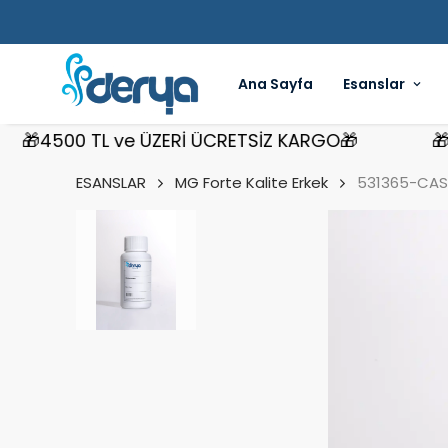
Ana Sayfa
Esanslar
4500 TL ve ÜZERİ ÜCRETSİZ KARGO🎁
🎁4500
ESANSLAR
MG Forte Kalite Erkek
531365-CASR