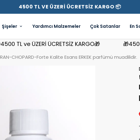
4500 TL VE ÜZERİ ÜCRETSİZ KARGO 📦
Şişeler
Yardımcı Malzemeler
Çok Satanlar
En S
 TL ve ÜZERİ ÜCRETSİZ KARGO🎁
🎁4500 TL 
AN-CHOPARD-Forte Kalite Esans ERKEK parfümü muadilidir.