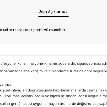
Ürün Açıklaması
Kalite Esans ERKEK parfümü muadilidir.
profesyonel kullanıma yönelik hammaddelerdir; sipariş sonrası adını
ğer hammaddelerle karışım ve dinlendirme süresine göre değişebi
arınca:
ya kişisel ihtiyaçları doğrultusunda hazırlanan mallarda cayma hakk
jı/koruması açılmış, sağlık ve hijyen açısından iadesi uygun olm
 koşulları gereği iadesi uygun olmayan ürünlerde değişim/iade yap