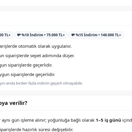
000 TL+
💸 %10 İndirim • 75.000 TL+
💸 %15 İndirim • 140.000 TL+
rişlerde otomatik olarak uygulanır.
n siparişlerde sepet adımında düşer.
n siparişlerde geçerlidir.
un siparişlerde geçerlidir.
nı anda birden fazla indirim geçerli olmayabilir.
ya verilir?
er aynı gün işleme alınır; yoğunluğa bağlı olarak
1–5 iş günü
içind
arişlerde hazırlık süresi değişebilir.