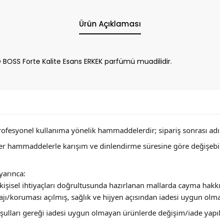
Ürün Açıklaması
OSS Forte Kalite Esans ERKEK parfümü muadilidir.
profesyonel kullanıma yönelik hammaddelerdir; sipariş sonrası adını
ğer hammaddelerle karışım ve dinlendirme süresine göre değişebi
arınca:
ya kişisel ihtiyaçları doğrultusunda hazırlanan mallarda cayma hakk
jı/koruması açılmış, sağlık ve hijyen açısından iadesi uygun olm
 koşulları gereği iadesi uygun olmayan ürünlerde değişim/iade yap