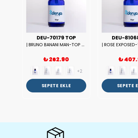
UX
DEU-70179 TOP
DEU-8106
|212 WOMAN-DELUX Kalite Kadın Parfüm Esansı.|
| BRUNO BANANI MAN-TOP Kalite Erkek Parfüm Esansı.|
₺ 262.90
₺ 407
+2
+2
SEPETE EKLE
SEPETE 