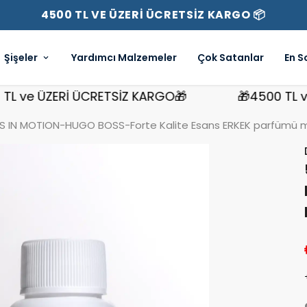
4500 TL VE ÜZERİ ÜCRETSİZ KARGO 📦
Şişeler
Yardımcı Malzemeler
Çok Satanlar
En S
ve ÜZERİ ÜCRETSİZ KARGO🎁
🎁4500 TL ve Ü
 IN MOTION-HUGO BOSS-Forte Kalite Esans ERKEK parfümü mu