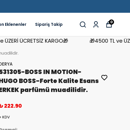
0
on Eklenenler
Sipariş Takip
ZERİ ÜCRETSİZ KARGO🎁
🎁4500 TL ve ÜZERİ
adilidir.
DERYA
531305-BOSS IN MOTION-
HUGO BOSS-Forte Kalite Esans
ERKEK parfümü muadilidir.
₺ 222.90
+ KDV
Gramaj: