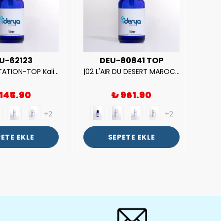
U-62123
DEU-80841 TOP
| V.S. TEMPTATION-TOP Kalite Kadın Parfüm Esansı.|
|02 L'AIR DU DESERT MAROCAIN-TOP Kalite Unısex Parfüm Esansı.|
 145.90
₺ 961.90
+2
+2
ETE EKLE
SEPETE EKLE