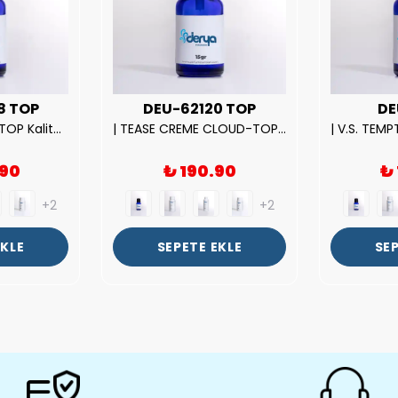
8 TOP
DEU-62120 TOP
DE
| ROSE EXPOSED-TOP Kalite Unısex Parfüm Esansı.|
| TEASE CREME CLOUD-TOP Kalite Kadın Parfüm Esansı.|
.90
₺ 190.90
₺
+2
+2
EKLE
SEPETE EKLE
SEP