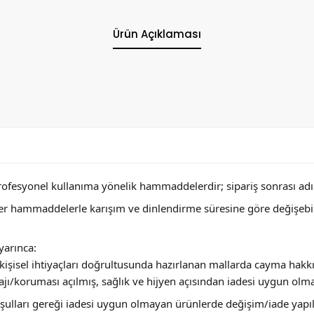
Ürün Açıklaması
profesyonel kullanıma yönelik hammaddelerdir; sipariş sonrası adını
ğer hammaddelerle karışım ve dinlendirme süresine göre değişebi
arınca:
ya kişisel ihtiyaçları doğrultusunda hazırlanan mallarda cayma hakk
jı/koruması açılmış, sağlık ve hijyen açısından iadesi uygun olm
 koşulları gereği iadesi uygun olmayan ürünlerde değişim/iade yap