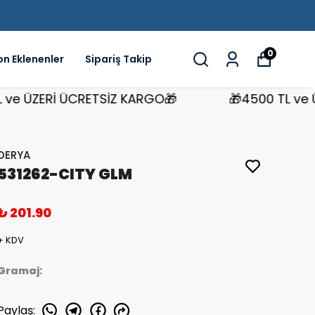
0
on Eklenenler
Sipariş Takip
ÜZERİ ÜCRETSİZ KARGO🎁
🎁4500 TL ve ÜZER
DERYA
531262-CITY GLM
₺ 201.90
+ KDV
Gramaj:
Paylaş
: