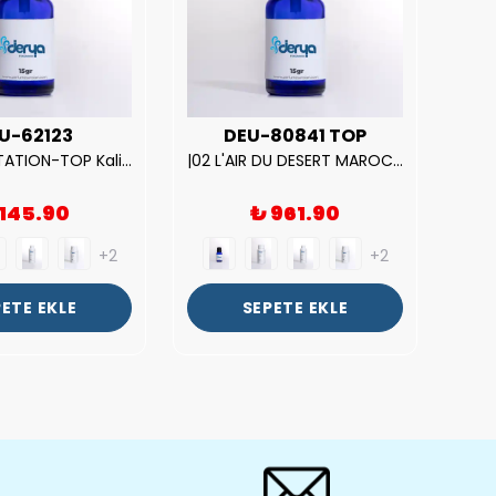
U-62123
DEU-80841 TOP
| V.S. TEMPTATION-TOP Kalite Kadın Parfüm Esansı.|
|02 L'AIR DU DESERT MAROCAIN-TOP Kalite Unısex Parfüm Esansı.|
 145.90
₺ 961.90
+2
+2
ETE EKLE
SEPETE EKLE