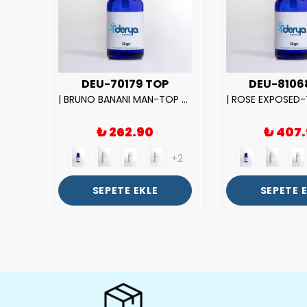
UX
DEU-70179 TOP
DEU-8106
|212 WOMAN-DELUX Kalite Kadın Parfüm Esansı.|
| BRUNO BANANI MAN-TOP Kalite Erkek Parfüm Esansı.|
₺ 262.90
₺ 407
+2
+2
SEPETE EKLE
SEPETE 