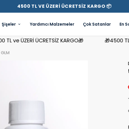
4500 TL VE ÜZERİ ÜCRETSİZ KARGO 📦
Şişeler
Yardımcı Malzemeler
Çok Satanlar
En S
 ve ÜZERİ ÜCRETSİZ KARGO🎁
🎁4500 TL ve 
 GLM