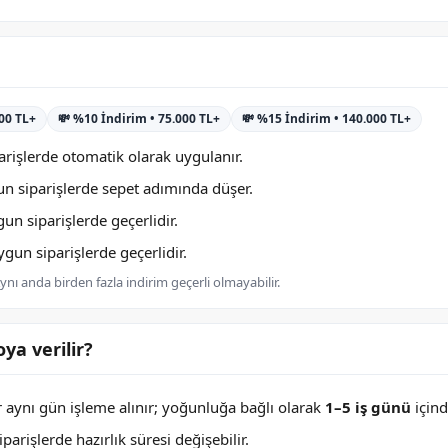
000 TL+
💸 %10 İndirim • 75.000 TL+
💸 %15 İndirim • 140.000 TL+
rişlerde otomatik olarak uygulanır.
n siparişlerde sepet adımında düşer.
n siparişlerde geçerlidir.
un siparişlerde geçerlidir.
nı anda birden fazla indirim geçerli olmayabilir.
ya verilir?
er aynı gün işleme alınır; yoğunluğa bağlı olarak
1–5 iş günü
içind
arişlerde hazırlık süresi değişebilir.