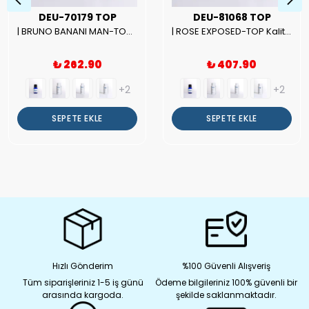
DEU-70179 TOP
DEU-81068 TOP
| BRUNO BANANI MAN-TOP Kalite Erkek Parfüm Esansı.|
| ROSE EXPOSED-TOP Kalite Unısex Parfüm Esansı.|
₺ 262.90
₺ 407.90
+2
+2
SEPETE EKLE
SEPETE EKLE
Hızlı Gönderim
%100 Güvenli Alışveriş
Tüm siparişleriniz 1-5 iş günü
Ödeme bilgileriniz 100% güvenli bir
arasında kargoda.
şekilde saklanmaktadır.