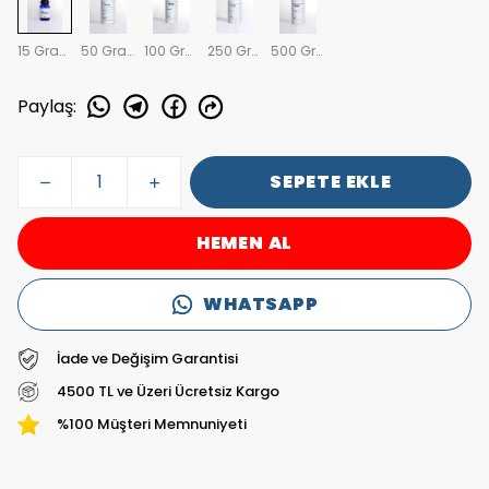
15 Gram
50 Gram
100 Gram
250 Gram
500 Gram
Paylaş
:
SEPETE EKLE
HEMEN AL
WHATSAPP
İade ve Değişim Garantisi
4500 TL ve Üzeri Ücretsiz Kargo
%100 Müşteri Memnuniyeti