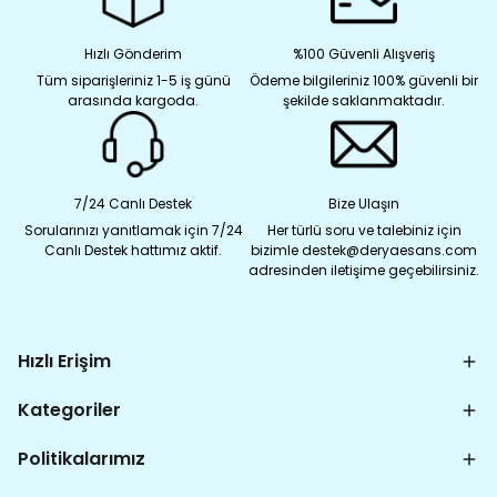
Hızlı Gönderim
%100 Güvenli Alışveriş
Tüm siparişleriniz 1-5 iş günü
Ödeme bilgileriniz 100% güvenli bir
arasında kargoda.
şekilde saklanmaktadır.
7/24 Canlı Destek
Bize Ulaşın
Sorularınızı yanıtlamak için 7/24
Her türlü soru ve talebiniz için
Canlı Destek hattımız aktif.
bizimle destek@deryaesans.com
adresinden iletişime geçebilirsiniz.
Hızlı Erişim
Kategoriler
Politikalarımız