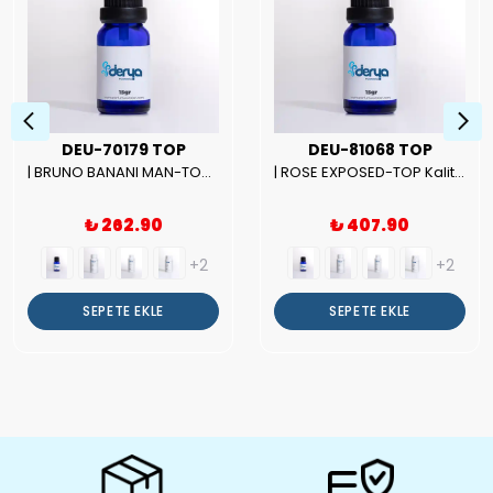
DEU-70179 TOP
DEU-81068 TOP
| BRUNO BANANI MAN-TOP Kalite Erkek Parfüm Esansı.|
| ROSE EXPOSED-TOP Kalite Unısex Parfüm Esansı.|
₺ 262.90
₺ 407.90
+2
+2
SEPETE EKLE
SEPETE EKLE