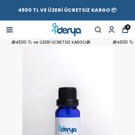
4500 TL VE ÜZERİ ÜCRETSİZ KARGO 📦
0
🎁4500 TL ve ÜZERİ ÜCRETSİZ KARGO🎁
🎁4500 TL v