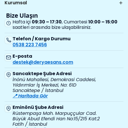
Kurumsal
Bize Ulaşın
Hafta içi
09:30 – 17:30
, Cumartesi
10:00 – 15:00
saatleri arasında bize ulaşabilirsiniz.
Telefon / Kargo Durumu
0538 223 7456
E-posta
destek@deryaesans.com
Sancaktepe Şube Adresi
İnönü Mahallesi, Demokrasi Caddesi,
Yıldırımlar İş Merkezi, No: 61D
Sancaktepe / İstanbul
📍 Haritada Gör
Eminönü Şube Adresi
Rüstempaşa Mah. Marpuççular Cad.
Büyük Abud Efendi Han No:15/215 Kat:2
Fatih / İstanbul