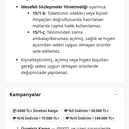
Mesafeli Sözleşmeler Yönetmeliği
uyarınca:
15/1-b
: Tüketicinin istekleri veya kişisel
ihtiyaçları doğrultusunda hazırlanan
mallarda cayma hakkı kullanılamaz.
15/1-ç
: Tesliminden sonra
ambalajı/koruması açılmış, sağlık ve hijyen
açısından iadesi uygun olmayan ürünler
iade edilemez.
Kişiselleştirilmiş, açılmış veya hijyen koşulları
gereği iadesi uygun olmayan ürünlerde
değişim/iade yapılamaz.
Kampanyalar
📦 4500 TL+ Ücretsiz Kargo
💸 %5 İndirim • 30.000 TL+
💸 %10 İndirim • 75.000 TL+
💸 %15 İndirim • 140.000 TL+
Ücretsiz Kargo
— 4500TL ve üzeri siparişlerde