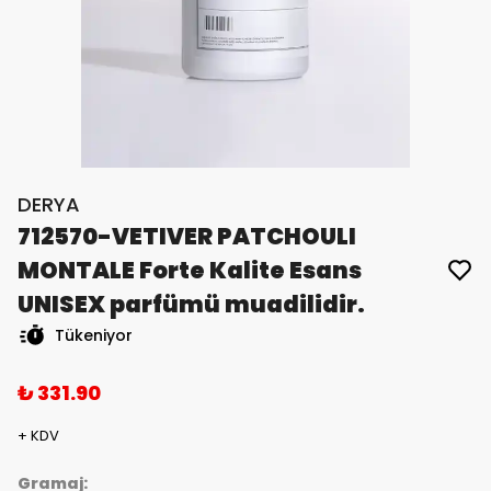
DERYA
712570-VETIVER PATCHOULI
MONTALE Forte Kalite Esans
UNISEX parfümü muadilidir.
Tükeniyor
₺ 331.90
+ KDV
Gramaj: