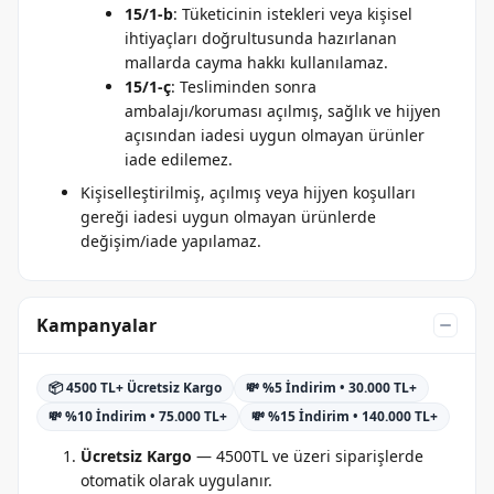
15/1-b
: Tüketicinin istekleri veya kişisel
ihtiyaçları doğrultusunda hazırlanan
mallarda cayma hakkı kullanılamaz.
15/1-ç
: Tesliminden sonra
ambalajı/koruması açılmış, sağlık ve hijyen
açısından iadesi uygun olmayan ürünler
iade edilemez.
Kişiselleştirilmiş, açılmış veya hijyen koşulları
gereği iadesi uygun olmayan ürünlerde
değişim/iade yapılamaz.
Kampanyalar
📦 4500 TL+ Ücretsiz Kargo
💸 %5 İndirim • 30.000 TL+
💸 %10 İndirim • 75.000 TL+
💸 %15 İndirim • 140.000 TL+
Ücretsiz Kargo
— 4500TL ve üzeri siparişlerde
otomatik olarak uygulanır.