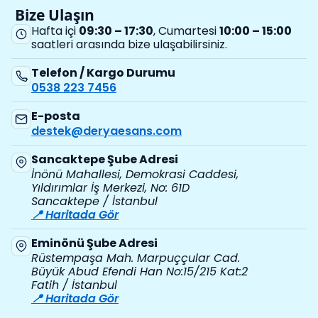
Bize Ulaşın
Hafta içi
09:30 – 17:30
, Cumartesi
10:00 – 15:00
saatleri arasında bize ulaşabilirsiniz.
Telefon / Kargo Durumu
0538 223 7456
E-posta
destek@deryaesans.com
Sancaktepe Şube Adresi
İnönü Mahallesi, Demokrasi Caddesi,
Yıldırımlar İş Merkezi, No: 61D
Sancaktepe / İstanbul
📍 Haritada Gör
Eminönü Şube Adresi
Rüstempaşa Mah. Marpuççular Cad.
Büyük Abud Efendi Han No:15/215 Kat:2
Fatih / İstanbul
📍 Haritada Gör