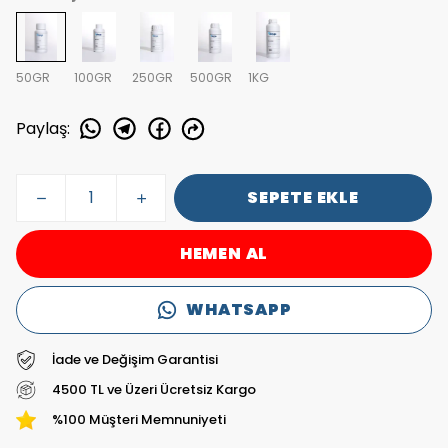
50GR
100GR
250GR
500GR
1KG
Paylaş
:
SEPETE EKLE
HEMEN AL
WHATSAPP
İade ve Değişim Garantisi
4500 TL ve Üzeri Ücretsiz Kargo
%100 Müşteri Memnuniyeti