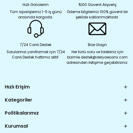
Hızlı Gönderim
%100 Güvenli Alışveriş
Tüm siparişleriniz 1-5 iş günü
Ödeme bilgileriniz 100% güvenli bir
arasında kargoda.
şekilde saklanmaktadır.
7/24 Canlı Destek
Bize Ulaşın
Sorularınızı yanıtlamak için 7/24
Her türlü soru ve talebiniz için
Canlı Destek hattımız aktif.
bizimle destek@deryaesans.com
adresinden iletişime geçebilirsiniz.
Hızlı Erişim
Kategoriler
Politikalarımız
Kurumsal