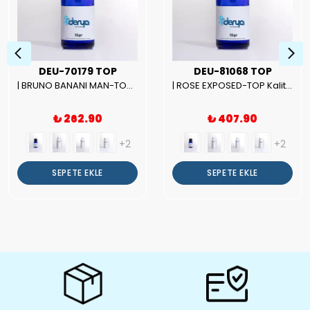
DEU-70179 TOP
DEU-81068 TOP
| BRUNO BANANI MAN-TOP Kalite Erkek Parfüm Esansı.|
| ROSE EXPOSED-TOP Kalite Unısex Parfüm Esansı.|
₺ 262.90
₺ 407.90
+2
+2
SEPETE EKLE
SEPETE EKLE