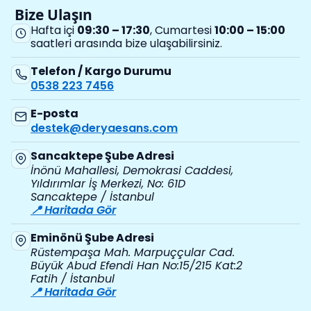
Bize Ulaşın
Hafta içi
09:30 – 17:30
, Cumartesi
10:00 – 15:00
saatleri arasında bize ulaşabilirsiniz.
Telefon / Kargo Durumu
0538 223 7456
E-posta
destek@deryaesans.com
Sancaktepe Şube Adresi
İnönü Mahallesi, Demokrasi Caddesi,
Yıldırımlar İş Merkezi, No: 61D
Sancaktepe / İstanbul
📍 Haritada Gör
Eminönü Şube Adresi
Rüstempaşa Mah. Marpuççular Cad.
Büyük Abud Efendi Han No:15/215 Kat:2
Fatih / İstanbul
📍 Haritada Gör