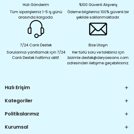
Hızlı Gönderim
%100 Güvenli Alışveriş
Tüm siparişleriniz 1-5 iş günü
Ödeme bilgileriniz 100% güvenli bir
arasında kargoda.
şekilde saklanmaktadır.
7/24 Canlı Destek
Bize Ulaşın
Sorularınızı yanıtlamak için 7/24
Her türlü soru ve talebiniz için
Canlı Destek hattımız aktif.
bizimle destek@deryaesans.com
adresinden iletişime geçebilirsiniz.
Hızlı Erişim
Kategoriler
Politikalarımız
Kurumsal