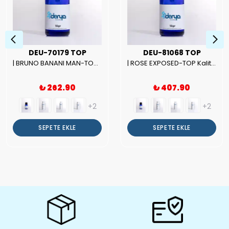
DEU-70179 TOP
DEU-81068 TOP
| BRUNO BANANI MAN-TOP Kalite Erkek Parfüm Esansı.|
| ROSE EXPOSED-TOP Kalite Unısex Parfüm Esansı.|
₺ 262.90
₺ 407.90
+2
+2
SEPETE EKLE
SEPETE EKLE