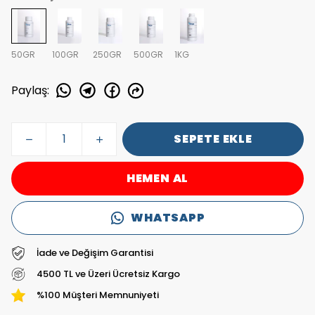
50GR
100GR
250GR
500GR
1KG
Paylaş
:
SEPETE EKLE
HEMEN AL
WHATSAPP
İade ve Değişim Garantisi
4500 TL ve Üzeri Ücretsiz Kargo
%100 Müşteri Memnuniyeti