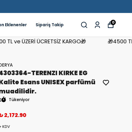
0
on Eklenenler
Sipariş Takip
L ve ÜZERİ ÜCRETSİZ KARGO🎁
🎁4500 TL ve
DERYA
4303364-TERENZI KIRKE EG
Kalite Esans UNISEX parfümü
muadilidir.
Tükeniyor
₺ 2,172.90
+ KDV