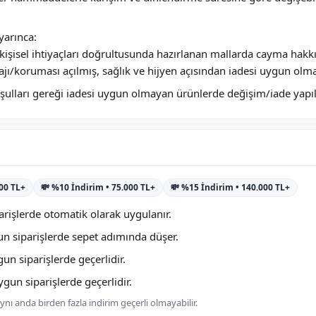
arınca:
ya kişisel ihtiyaçları doğrultusunda hazırlanan mallarda cayma hakk
jı/koruması açılmış, sağlık ve hijyen açısından iadesi uygun olm
 koşulları gereği iadesi uygun olmayan ürünlerde değişim/iade yap
000 TL+
💸 %10 İndirim • 75.000 TL+
💸 %15 İndirim • 140.000 TL+
rişlerde otomatik olarak uygulanır.
n siparişlerde sepet adımında düşer.
n siparişlerde geçerlidir.
un siparişlerde geçerlidir.
nı anda birden fazla indirim geçerli olmayabilir.