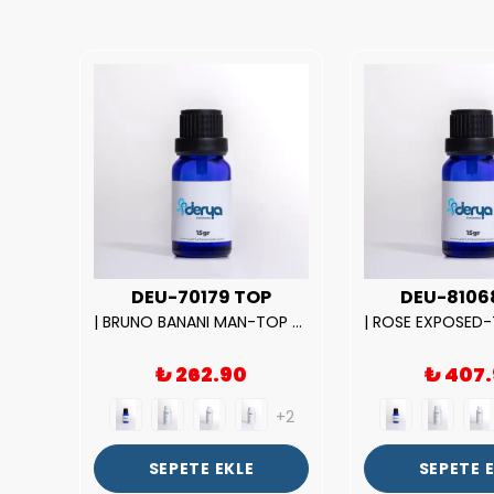
UX
DEU-70179 TOP
DEU-8106
|212 WOMAN-DELUX Kalite Kadın Parfüm Esansı.|
| BRUNO BANANI MAN-TOP Kalite Erkek Parfüm Esansı.|
₺ 262.90
₺ 407
+2
+2
SEPETE EKLE
SEPETE 