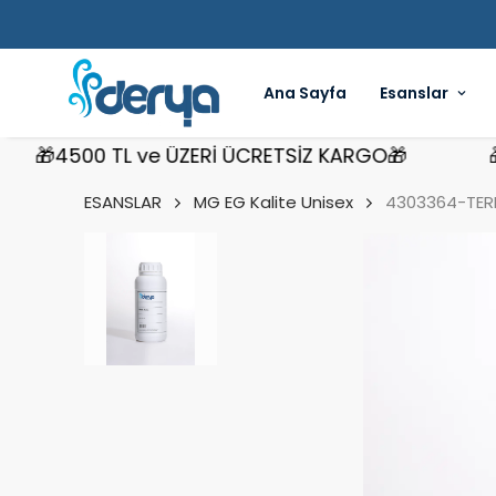
Ana Sayfa
Esanslar
🎁4500 TL ve ÜZERİ ÜCRETSİZ KARGO🎁
🎁45
ESANSLAR
MG EG Kalite Unisex
4303364-TEREN