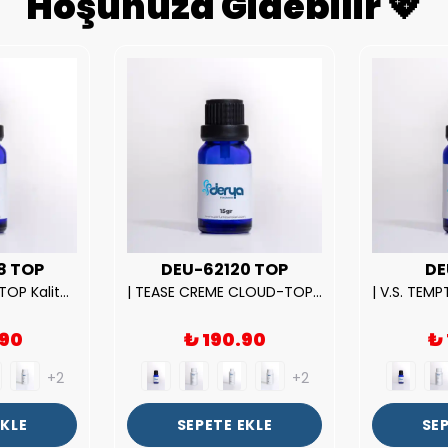
Hoşunuza Gidebilir 💖
8 TOP
DEU-62120 TOP
DE
| ROSE EXPOSED-TOP Kalite Unısex Parfüm Esansı.|
| TEASE CREME CLOUD-TOP Kalite Kadın Parfüm Esansı.|
.90
₺ 190.90
₺
+2
+2
EKLE
SEPETE EKLE
SEP