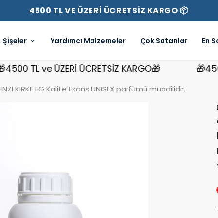
4500 TL VE ÜZERİ ÜCRETSİZ KARGO 📦
Şişeler
Yardımcı Malzemeler
Çok Satanlar
En S
00 TL ve ÜZERİ ÜCRETSİZ KARGO🎁
🎁4500 T
ZI KIRKE EG Kalite Esans UNISEX parfümü muadilidir.