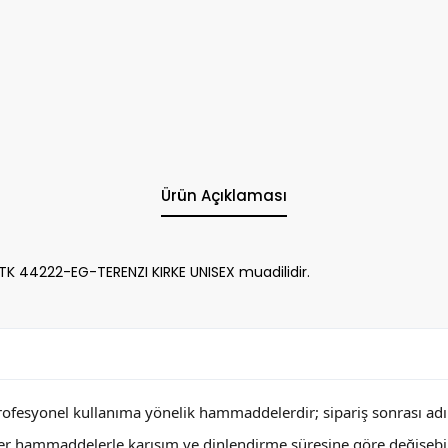
Ürün Açıklaması
 44222-EG-TERENZI KIRKE UNISEX muadilidir.
profesyonel kullanıma yönelik hammaddelerdir; sipariş sonrası adını
ğer hammaddelerle karışım ve dinlendirme süresine göre değişebi