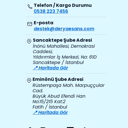
Telefon / Kargo Durumu
0538 223 7456
E-posta
destek@deryaesans.com
Sancaktepe Şube Adresi
İnönü Mahallesi, Demokrasi
Caddesi,
Yıldırımlar İş Merkezi, No: 61D
Sancaktepe / İstanbul
📍 Haritada Gör
Eminönü Şube Adresi
Rüstempaşa Mah. Marpuççular
Cad.
Büyük Abud Efendi Han
No:15/215 Kat:2
Fatih / İstanbul
📍 Haritada Gör