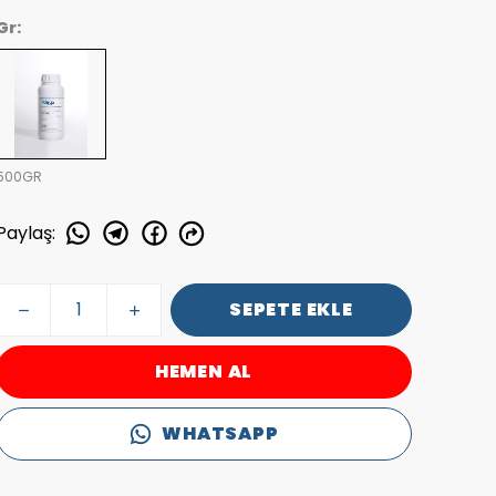
Gr:
500GR
Paylaş
:
SEPETE EKLE
HEMEN AL
WHATSAPP