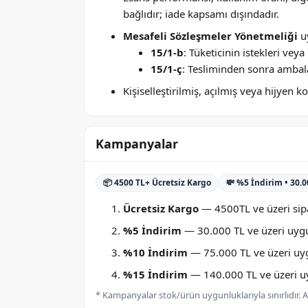
bağlıdır; iade kapsamı dışındadır.
Mesafeli Sözleşmeler Yönetmeliği
uy
15/1-b
: Tüketicinin istekleri ve
15/1-ç
: Tesliminden sonra ambala
Kişiselleştirilmiş, açılmış veya hijyen
Kampanyalar
📦 4500 TL+ Ücretsiz Kargo
💸 %5 İndirim • 30.
Ücretsiz Kargo
— 4500TL ve üzeri sipa
%5 İndirim
— 30.000 TL ve üzeri uygu
%10 İndirim
— 75.000 TL ve üzeri uygu
%15 İndirim
— 140.000 TL ve üzeri uyg
* Kampanyalar stok/ürün uygunluklarıyla sınırlıdır. Ay