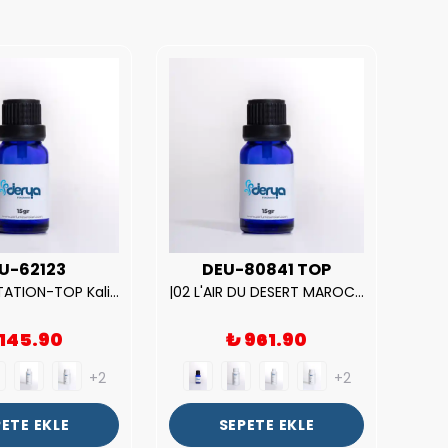
U-62123
DEU-80841 TOP
| V.S. TEMPTATION-TOP Kalite Kadın Parfüm Esansı.|
|02 L'AIR DU DESERT MAROCAIN-TOP Kalite Unısex Parfüm Esansı.|
 145.90
₺ 961.90
+2
+2
ETE EKLE
SEPETE EKLE