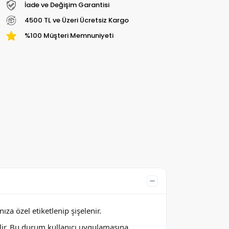
İade ve Değişim Garantisi
4500 TL ve Üzeri Ücretsiz Kargo
%100 Müşteri Memnuniyeti
za özel etiketlenip şişelenir.
lir. Bu durum kullanıcı uygulamasına