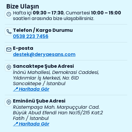
Bize Ulaşın
Hafta içi
09:30 – 17:30
, Cumartesi
10:00 – 15:00
saatleri arasında bize ulaşabilirsiniz.
Telefon / Kargo Durumu
0538 223 7456
E-posta
destek@deryaesans.com
Sancaktepe Şube Adresi
İnönü Mahallesi, Demokrasi Caddesi,
Yıldırımlar İş Merkezi, No: 61D
Sancaktepe / İstanbul
📍 Haritada Gör
Eminönü Şube Adresi
Rüstempaşa Mah. Marpuççular Cad.
Büyük Abud Efendi Han No:15/215 Kat:2
Fatih / İstanbul
📍 Haritada Gör