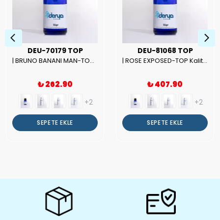
DEU-70179 TOP
DEU-81068 TOP
| BRUNO BANANI MAN-TOP Kalite Erkek Parfüm Esansı.|
| ROSE EXPOSED-TOP Kalite Unısex Parfüm Esansı.|
₺ 262.90
₺ 407.90
+2
+2
SEPETE EKLE
SEPETE EKLE