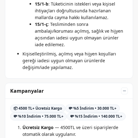
15/1-b
: Tüketicinin istekleri veya kişisel
ihtiyaçları doğrultusunda hazırlanan
mallarda cayma hakkı kullanılamaz.
15/1-ç
: Tesliminden sonra
ambalajı/koruması açılmış, sağlık ve hijyen
açısından iadesi uygun olmayan ürünler
iade edilemez.
Kişiselleştirilmiş, açılmış veya hijyen koşulları
gereği iadesi uygun olmayan ürünlerde
değişim/iade yapılamaz.
Kampanyalar
📦 4500 TL+ Ücretsiz Kargo
💸 %5 İndirim • 30.000 TL+
💸 %10 İndirim • 75.000 TL+
💸 %15 İndirim • 140.000 TL+
Ücretsiz Kargo
— 4500TL ve üzeri siparişlerde
otomatik olarak uygulanır.