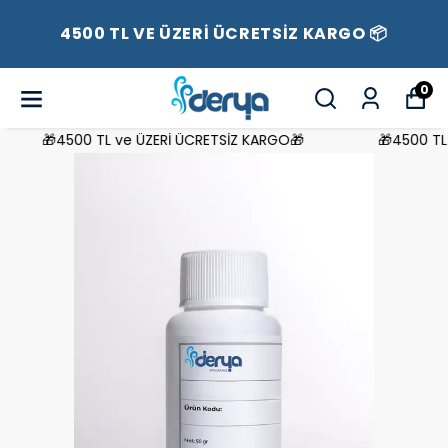
4500 TL VE ÜZERİ ÜCRETSİZ KARGO 📦
0
🎁4500 TL ve ÜZERİ ÜCRETSİZ KARGO🎁
🎁4500 TL v