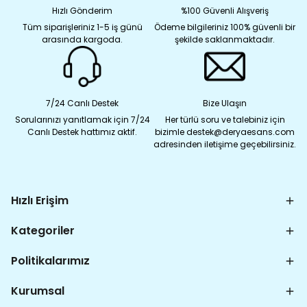
Hızlı Gönderim
%100 Güvenli Alışveriş
Tüm siparişleriniz 1-5 iş günü
Ödeme bilgileriniz 100% güvenli bir
arasında kargoda.
şekilde saklanmaktadır.
7/24 Canlı Destek
Bize Ulaşın
Sorularınızı yanıtlamak için 7/24
Her türlü soru ve talebiniz için
Canlı Destek hattımız aktif.
bizimle destek@deryaesans.com
adresinden iletişime geçebilirsiniz.
Hızlı Erişim
Kategoriler
Politikalarımız
Kurumsal