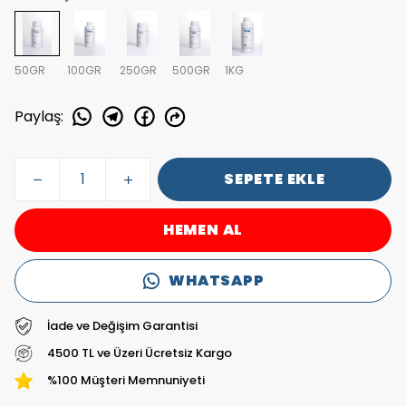
50GR
100GR
250GR
500GR
1KG
Paylaş
:
SEPETE EKLE
HEMEN AL
WHATSAPP
İade ve Değişim Garantisi
4500 TL ve Üzeri Ücretsiz Kargo
%100 Müşteri Memnuniyeti