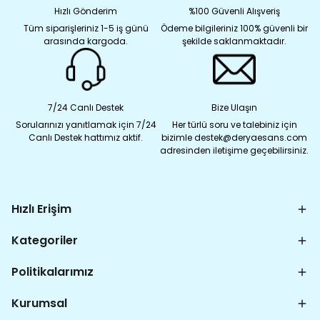
Hızlı Gönderim
%100 Güvenli Alışveriş
Tüm siparişleriniz 1-5 iş günü
Ödeme bilgileriniz 100% güvenli bir
arasında kargoda.
şekilde saklanmaktadır.
7/24 Canlı Destek
Bize Ulaşın
Sorularınızı yanıtlamak için 7/24
Her türlü soru ve talebiniz için
Canlı Destek hattımız aktif.
bizimle destek@deryaesans.com
adresinden iletişime geçebilirsiniz.
Hızlı Erişim
Kategoriler
Politikalarımız
Kurumsal