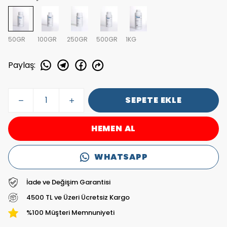
50GR
100GR
250GR
500GR
1KG
Paylaş
:
SEPETE EKLE
HEMEN AL
WHATSAPP
İade ve Değişim Garantisi
4500 TL ve Üzeri Ücretsiz Kargo
%100 Müşteri Memnuniyeti