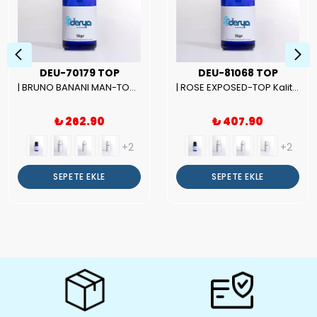
DEU-70179 TOP
DEU-81068 TOP
| BRUNO BANANI MAN-TOP Kalite Erkek Parfüm Esansı.|
| ROSE EXPOSED-TOP Kalite Unısex Parfüm Esansı.|
₺ 262.90
₺ 407.90
+2
+2
SEPETE EKLE
SEPETE EKLE