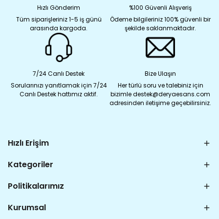
Hızlı Gönderim
%100 Güvenli Alışveriş
Tüm siparişleriniz 1-5 iş günü
Ödeme bilgileriniz 100% güvenli bir
arasında kargoda.
şekilde saklanmaktadır.
7/24 Canlı Destek
Bize Ulaşın
Sorularınızı yanıtlamak için 7/24
Her türlü soru ve talebiniz için
Canlı Destek hattımız aktif.
bizimle destek@deryaesans.com
adresinden iletişime geçebilirsiniz.
Hızlı Erişim
Kategoriler
Politikalarımız
Kurumsal