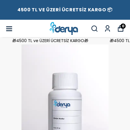
4500 TL VE ÜZERİ ÜCRETSİZ KARGO 📦
0
🎁4500 TL ve ÜZERİ ÜCRETSİZ KARGO🎁
🎁4500 TL v