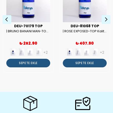
DEU-70179 TOP
DEU-81068 TOP
| BRUNO BANANI MAN-TOP Kalite Erkek Parfüm Esansı.|
| ROSE EXPOSED-TOP Kalite Unısex Parfüm Esansı.|
₺ 262.90
₺ 407.90
+2
+2
SEPETE EKLE
SEPETE EKLE