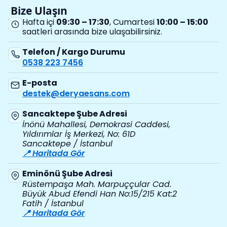
Bize Ulaşın
Hafta içi
09:30 – 17:30
, Cumartesi
10:00 – 15:00
saatleri arasında bize ulaşabilirsiniz.
Telefon / Kargo Durumu
0538 223 7456
E-posta
destek@deryaesans.com
Sancaktepe Şube Adresi
İnönü Mahallesi, Demokrasi Caddesi,
Yıldırımlar İş Merkezi, No: 61D
Sancaktepe / İstanbul
📍 Haritada Gör
Eminönü Şube Adresi
Rüstempaşa Mah. Marpuççular Cad.
Büyük Abud Efendi Han No:15/215 Kat:2
Fatih / İstanbul
📍 Haritada Gör