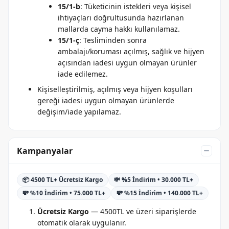
15/1-b
: Tüketicinin istekleri veya kişisel
ihtiyaçları doğrultusunda hazırlanan
mallarda cayma hakkı kullanılamaz.
15/1-ç
: Tesliminden sonra
ambalajı/koruması açılmış, sağlık ve hijyen
açısından iadesi uygun olmayan ürünler
iade edilemez.
Kişiselleştirilmiş, açılmış veya hijyen koşulları
gereği iadesi uygun olmayan ürünlerde
değişim/iade yapılamaz.
Kampanyalar
📦 4500 TL+ Ücretsiz Kargo
💸 %5 İndirim • 30.000 TL+
💸 %10 İndirim • 75.000 TL+
💸 %15 İndirim • 140.000 TL+
Ücretsiz Kargo
— 4500TL ve üzeri siparişlerde
otomatik olarak uygulanır.