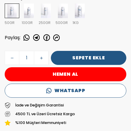
50GR
100GR
250GR
500GR
1KG
Paylaş
:
SEPETE EKLE
HEMEN AL
WHATSAPP
İade ve Değişim Garantisi
4500 TL ve Üzeri Ücretsiz Kargo
%100 Müşteri Memnuniyeti