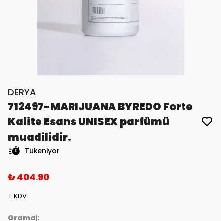
DERYA
712497-MARIJUANA BYREDO Forte
Kalite Esans UNISEX parfümü
muadilidir.
Tükeniyor
₺ 404.90
+ KDV
Gramaj: