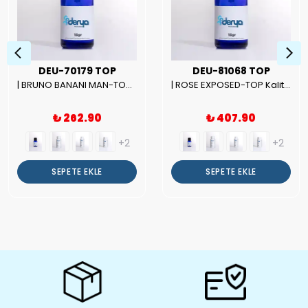
DEU-70179 TOP
DEU-81068 TOP
| BRUNO BANANI MAN-TOP Kalite Erkek Parfüm Esansı.|
| ROSE EXPOSED-TOP Kalite Unısex Parfüm Esansı.|
₺ 262.90
₺ 407.90
+2
+2
SEPETE EKLE
SEPETE EKLE