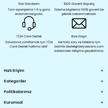
Hızlı Gönderim
%100 Güvenli Alışveriş
Tüm siparişleriniz 1-5 iş günü
Ödeme bilgileriniz 100% güvenli bir
arasında kargoda.
şekilde saklanmaktadır.
7/24 Canlı Destek
Bize Ulaşın
Sorularınızı yanıtlamak için 7/24
Her türlü soru ve talebiniz için
Canlı Destek hattımız aktif.
bizimle destek@deryaesans.com
adresinden iletişime geçebilirsiniz.
Hızlı Erişim
Kategoriler
Politikalarımız
Kurumsal