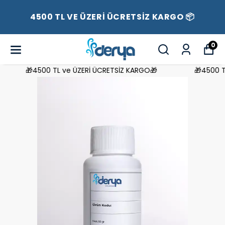
4500 TL VE ÜZERİ ÜCRETSİZ KARGO 📦
0
🎁4500 TL ve ÜZERİ ÜCRETSİZ KARGO🎁
🎁4500 TL 