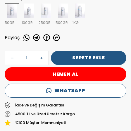
50GR
100GR
250GR
500GR
1KG
Paylaş
:
SEPETE EKLE
HEMEN AL
WHATSAPP
İade ve Değişim Garantisi
4500 TL ve Üzeri Ücretsiz Kargo
%100 Müşteri Memnuniyeti