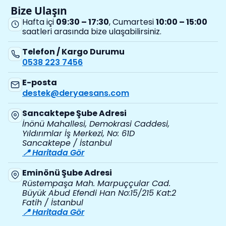
Bize Ulaşın
Hafta içi
09:30 – 17:30
, Cumartesi
10:00 – 15:00
saatleri arasında bize ulaşabilirsiniz.
Telefon / Kargo Durumu
0538 223 7456
E-posta
destek@deryaesans.com
Sancaktepe Şube Adresi
İnönü Mahallesi, Demokrasi Caddesi,
Yıldırımlar İş Merkezi, No: 61D
Sancaktepe / İstanbul
📍 Haritada Gör
Eminönü Şube Adresi
Rüstempaşa Mah. Marpuççular Cad.
Büyük Abud Efendi Han No:15/215 Kat:2
Fatih / İstanbul
📍 Haritada Gör