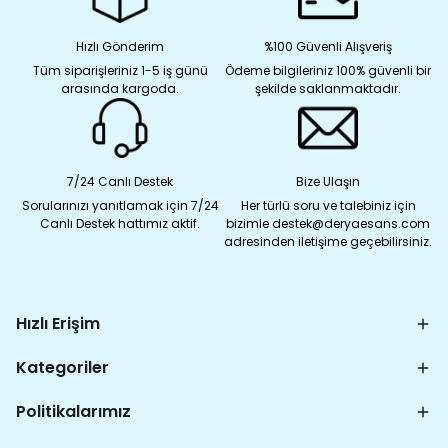
Hızlı Gönderim
%100 Güvenli Alışveriş
Tüm siparişleriniz 1-5 iş günü
Ödeme bilgileriniz 100% güvenli bir
arasında kargoda.
şekilde saklanmaktadır.
7/24 Canlı Destek
Bize Ulaşın
Sorularınızı yanıtlamak için 7/24
Her türlü soru ve talebiniz için
Canlı Destek hattımız aktif.
bizimle destek@deryaesans.com
adresinden iletişime geçebilirsiniz.
Hızlı Erişim
Kategoriler
Politikalarımız