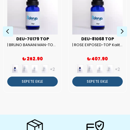
DEU-70179 TOP
DEU-81068 TOP
| BRUNO BANANI MAN-TOP Kalite Erkek Parfüm Esansı.|
| ROSE EXPOSED-TOP Kalite Unısex Parfüm Esansı.|
₺ 262.90
₺ 407.90
+2
+2
SEPETE EKLE
SEPETE EKLE