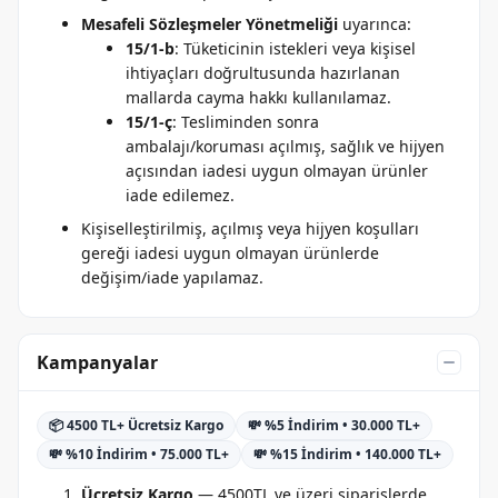
Mesafeli Sözleşmeler Yönetmeliği
uyarınca:
15/1-b
: Tüketicinin istekleri veya kişisel
ihtiyaçları doğrultusunda hazırlanan
mallarda cayma hakkı kullanılamaz.
15/1-ç
: Tesliminden sonra
ambalajı/koruması açılmış, sağlık ve hijyen
açısından iadesi uygun olmayan ürünler
iade edilemez.
Kişiselleştirilmiş, açılmış veya hijyen koşulları
gereği iadesi uygun olmayan ürünlerde
değişim/iade yapılamaz.
Kampanyalar
📦 4500 TL+ Ücretsiz Kargo
💸 %5 İndirim • 30.000 TL+
💸 %10 İndirim • 75.000 TL+
💸 %15 İndirim • 140.000 TL+
Ücretsiz Kargo
— 4500TL ve üzeri siparişlerde