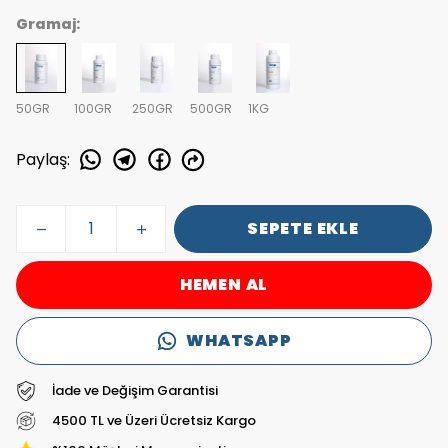
Gramaj:
50GR
100GR
250GR
500GR
1KG
Paylaş
:
SEPETE EKLE
HEMEN AL
WHATSAPP
İade ve Değişim Garantisi
4500 TL ve Üzeri Ücretsiz Kargo