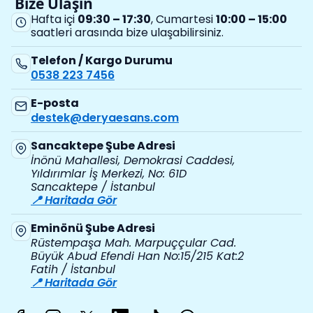
Bize Ulaşın
Hafta içi
09:30 – 17:30
, Cumartesi
10:00 – 15:00
saatleri arasında bize ulaşabilirsiniz.
Telefon / Kargo Durumu
0538 223 7456
E-posta
destek@deryaesans.com
Sancaktepe Şube Adresi
İnönü Mahallesi, Demokrasi Caddesi,
Yıldırımlar İş Merkezi, No: 61D
Sancaktepe / İstanbul
📍 Haritada Gör
Eminönü Şube Adresi
Rüstempaşa Mah. Marpuççular Cad.
Büyük Abud Efendi Han No:15/215 Kat:2
Fatih / İstanbul
📍 Haritada Gör