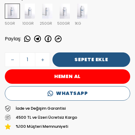
50GR
100GR
250GR
500GR
1KG
Paylaş
:
SEPETE EKLE
HEMEN AL
WHATSAPP
İade ve Değişim Garantisi
4500 TL ve Üzeri Ücretsiz Kargo
%100 Müşteri Memnuniyeti