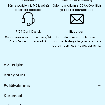
Tüm siparişleriniz 1-5 iş günü
Ödeme bilgileriniz 100% güvenli bir
arasında kargoda.
şekilde saklanmaktadır.
7/24 Canlı Destek
Bize Ulaşın
Sorularınızı yanıtlamak için 7/24
Her türlü soru ve talebiniz için
Canlı Destek hattımız aktif.
bizimle destek@deryaesans.com
adresinden iletişime geçebilirsiniz.
Hızlı Erişim
Kategoriler
Politikalarımız
Kurumsal