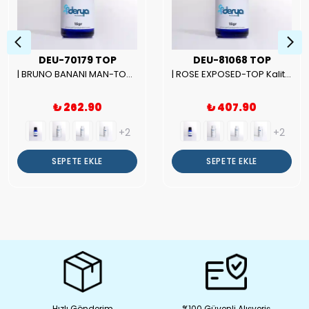
DEU-70179 TOP
DEU-81068 TOP
| BRUNO BANANI MAN-TOP Kalite Erkek Parfüm Esansı.|
| ROSE EXPOSED-TOP Kalite Unısex Parfüm Esansı.|
₺ 262.90
₺ 407.90
+2
+2
SEPETE EKLE
SEPETE EKLE
Hızlı Gönderim
%100 Güvenli Alışveriş