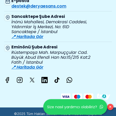
E-posta
destek@deryaesans.com
Sancaktepe Şube Adresi
İnönü Mahallesi, Demokrasi Caddesi,
Yıldırımlar İş Merkezi, No: 61D
Sancaktepe / İstanbul
📍 Haritada Gör
Eminönü Şube Adresi
Rüstempaşa Mah. Marpuççular Cad.
Büyük Abud Efendi Han No:15/215 Kat:2
Fatih / İstanbul
📍 Haritada Gör
×
Size nasıl yardımcı olabiliriz?
©2025 Tüm Hakları Saklıdır - ikas E-Ticaret
Altyapısı ile