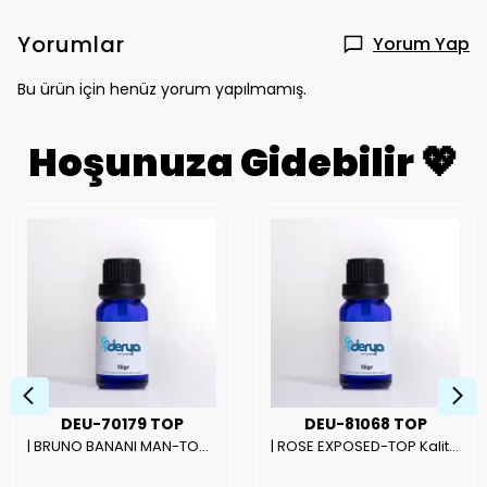
Yorumlar
Yorum Yap
Bu ürün için henüz yorum yapılmamış.
Hoşunuza Gidebilir 💖
DEU-70179 TOP
DEU-81068 TOP
| BRUNO BANANI MAN-TOP Kalite Erkek Parfüm Esansı.|
| ROSE EXPOSED-TOP Kalite Unısex Parfüm Esansı.|