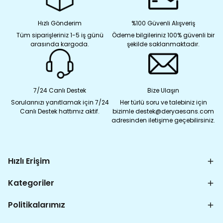
Hızlı Gönderim
%100 Güvenli Alışveriş
Tüm siparişleriniz 1-5 iş günü
Ödeme bilgileriniz 100% güvenli bir
arasında kargoda.
şekilde saklanmaktadır.
7/24 Canlı Destek
Bize Ulaşın
Sorularınızı yanıtlamak için 7/24
Her türlü soru ve talebiniz için
Canlı Destek hattımız aktif.
bizimle destek@deryaesans.com
adresinden iletişime geçebilirsiniz.
Hızlı Erişim
Kategoriler
Politikalarımız