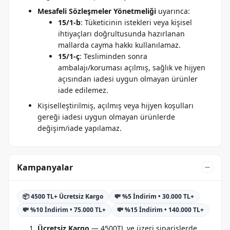
Mesafeli Sözleşmeler Yönetmeliği
uyarınca:
15/1-b
: Tüketicinin istekleri veya kişisel
ihtiyaçları doğrultusunda hazırlanan
mallarda cayma hakkı kullanılamaz.
15/1-ç
: Tesliminden sonra
ambalajı/koruması açılmış, sağlık ve hijyen
açısından iadesi uygun olmayan ürünler
iade edilemez.
Kişiselleştirilmiş, açılmış veya hijyen koşulları
gereği iadesi uygun olmayan ürünlerde
değişim/iade yapılamaz.
Kampanyalar
📦 4500 TL+ Ücretsiz Kargo
💸 %5 İndirim • 30.000 TL+
💸 %10 İndirim • 75.000 TL+
💸 %15 İndirim • 140.000 TL+
Ücretsiz Kargo
— 4500TL ve üzeri siparişlerde