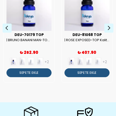
DEU-70179 TOP
DEU-81068 TOP
| BRUNO BANANI MAN-TOP Kalite Erkek Parfüm Esansı.|
| ROSE EXPOSED-TOP Kalite Unısex Parfüm Esansı.|
₺ 262.90
₺ 407.90
+2
+2
SEPETE EKLE
SEPETE EKLE