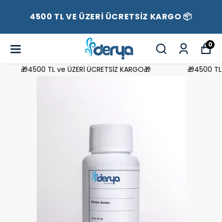
4500 TL VE ÜZERİ ÜCRETSİZ KARGO 📦
0
🎁4500 TL ve ÜZERİ ÜCRETSİZ KARGO🎁
🎁4500 TL v