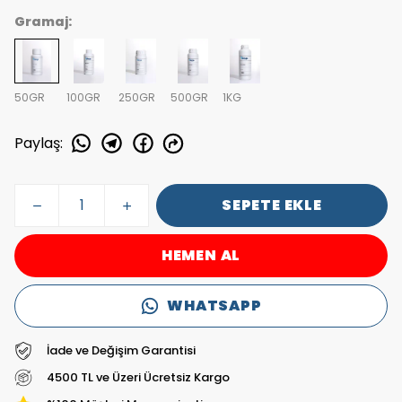
Gramaj:
50GR
100GR
250GR
500GR
1KG
Paylaş
:
SEPETE EKLE
HEMEN AL
WHATSAPP
İade ve Değişim Garantisi
4500 TL ve Üzeri Ücretsiz Kargo