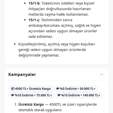
15/1-b
: Tüketicinin istekleri veya kişisel
ihtiyaçları doğrultusunda hazırlanan
mallarda cayma hakkı kullanılamaz.
15/1-ç
: Tesliminden sonra
ambalajı/koruması açılmış, sağlık ve hijyen
açısından iadesi uygun olmayan ürünler
iade edilemez.
Kişiselleştirilmiş, açılmış veya hijyen koşulları
gereği iadesi uygun olmayan ürünlerde
değişim/iade yapılamaz.
Kampanyalar
📦 4500 TL+ Ücretsiz Kargo
💸 %5 İndirim • 30.000 TL+
💸 %10 İndirim • 75.000 TL+
💸 %15 İndirim • 140.000 TL+
Ücretsiz Kargo
— 4500TL ve üzeri siparişlerde
otomatik olarak uygulanır.