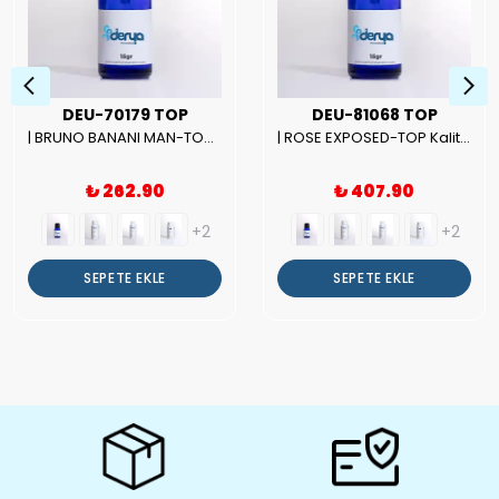
DEU-70179 TOP
DEU-81068 TOP
| BRUNO BANANI MAN-TOP Kalite Erkek Parfüm Esansı.|
| ROSE EXPOSED-TOP Kalite Unısex Parfüm Esansı.|
₺ 262.90
₺ 407.90
+2
+2
SEPETE EKLE
SEPETE EKLE