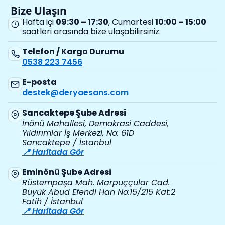
Bize Ulaşın
Hafta içi
09:30 – 17:30
, Cumartesi
10:00 – 15:00
saatleri arasında bize ulaşabilirsiniz.
Telefon / Kargo Durumu
0538 223 7456
E-posta
destek@deryaesans.com
Sancaktepe Şube Adresi
İnönü Mahallesi, Demokrasi Caddesi,
Yıldırımlar İş Merkezi, No: 61D
Sancaktepe / İstanbul
📍 Haritada Gör
Eminönü Şube Adresi
Rüstempaşa Mah. Marpuççular Cad.
Büyük Abud Efendi Han No:15/215 Kat:2
Fatih / İstanbul
📍 Haritada Gör