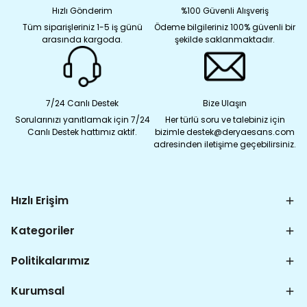
Hızlı Gönderim
%100 Güvenli Alışveriş
Tüm siparişleriniz 1-5 iş günü
Ödeme bilgileriniz 100% güvenli bir
arasında kargoda.
şekilde saklanmaktadır.
7/24 Canlı Destek
Bize Ulaşın
Sorularınızı yanıtlamak için 7/24
Her türlü soru ve talebiniz için
Canlı Destek hattımız aktif.
bizimle destek@deryaesans.com
adresinden iletişime geçebilirsiniz.
Hızlı Erişim
Kategoriler
Politikalarımız
Kurumsal