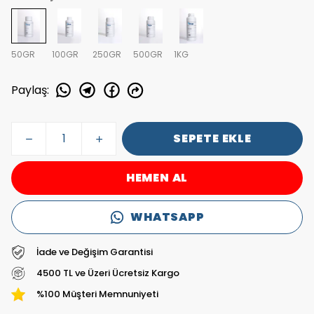
50GR
100GR
250GR
500GR
1KG
Paylaş
:
SEPETE EKLE
HEMEN AL
WHATSAPP
İade ve Değişim Garantisi
4500 TL ve Üzeri Ücretsiz Kargo
%100 Müşteri Memnuniyeti