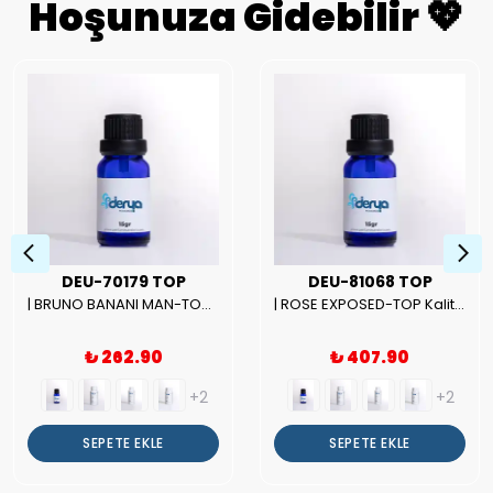
Hoşunuza Gidebilir 💖
DEU-70179 TOP
DEU-81068 TOP
| BRUNO BANANI MAN-TOP Kalite Erkek Parfüm Esansı.|
| ROSE EXPOSED-TOP Kalite Unısex Parfüm Esansı.|
₺ 262.90
₺ 407.90
+2
+2
SEPETE EKLE
SEPETE EKLE