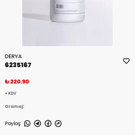
DERYA
6235167
₺ 220.90
+ KDV
Gramaj:
Paylaş
: