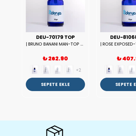
UX
DEU-70179 TOP
DEU-8106
|212 WOMAN-DELUX Kalite Kadın Parfüm Esansı.|
| BRUNO BANANI MAN-TOP Kalite Erkek Parfüm Esansı.|
₺ 262.90
₺ 407
+2
+2
SEPETE EKLE
SEPETE 