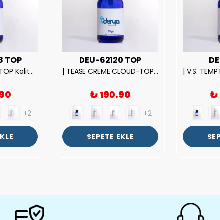
8 TOP
DEU-62120 TOP
DE
| ROSE EXPOSED-TOP Kalite Unısex Parfüm Esansı.|
| TEASE CREME CLOUD-TOP Kalite Kadın Parfüm Esansı.|
.90
₺ 190.90
₺
+2
+2
EKLE
SEPETE EKLE
SEP