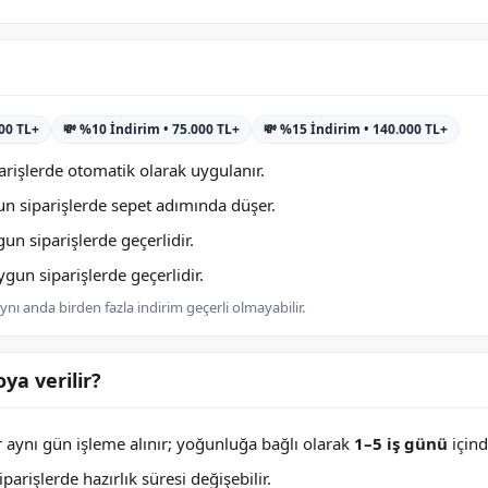
000 TL+
💸 %10 İndirim • 75.000 TL+
💸 %15 İndirim • 140.000 TL+
rişlerde otomatik olarak uygulanır.
n siparişlerde sepet adımında düşer.
n siparişlerde geçerlidir.
un siparişlerde geçerlidir.
nı anda birden fazla indirim geçerli olmayabilir.
ya verilir?
er aynı gün işleme alınır; yoğunluğa bağlı olarak
1–5 iş günü
içind
arişlerde hazırlık süresi değişebilir.