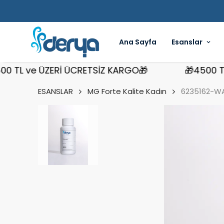
Ana Sayfa
Esanslar
L ve ÜZERİ ÜCRETSİZ KARGO🎁
🎁4500 TL ve
ESANSLAR
MG Forte Kalite Kadın
6235162-WA