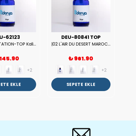
U-62123
DEU-80841 TOP
| V.S. TEMPTATION-TOP Kalite Kadın Parfüm Esansı.|
|02 L'AIR DU DESERT MAROCAIN-TOP Kalite Unısex Parfüm Esansı.|
 145.90
₺ 961.90
+2
+2
ETE EKLE
SEPETE EKLE