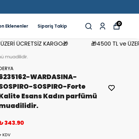
0
on Eklenenler
Sipariş Takip
Rİ ÜCRETSİZ KARGO🎁
🎁4500 TL ve ÜZERİ Ü
 muadilidir.
DERYA
6235162-WARDASINA-
SOSPIRO-SOSPIRO-Forte
Kalite Esans Kadın parfümü
muadilidir.
₺ 343.90
+ KDV