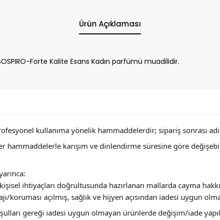
Ürün Açıklaması
PIRO-Forte Kalite Esans Kadın parfümü muadilidir.
profesyonel kullanıma yönelik hammaddelerdir; sipariş sonrası adını
ğer hammaddelerle karışım ve dinlendirme süresine göre değişebi
arınca:
ya kişisel ihtiyaçları doğrultusunda hazırlanan mallarda cayma hakk
jı/koruması açılmış, sağlık ve hijyen açısından iadesi uygun olm
 koşulları gereği iadesi uygun olmayan ürünlerde değişim/iade yap