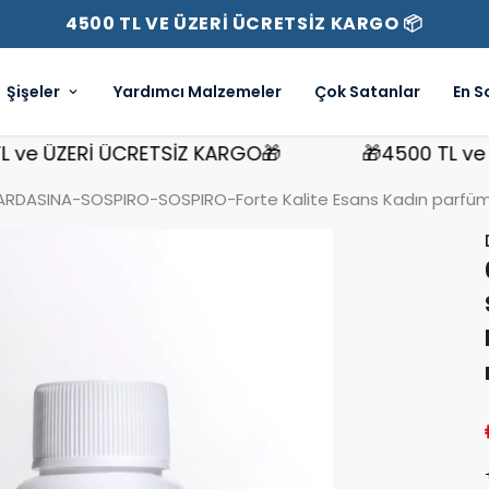
4500 TL VE ÜZERİ ÜCRETSİZ KARGO 📦
Şişeler
Yardımcı Malzemeler
Çok Satanlar
En S
 ÜZERİ ÜCRETSİZ KARGO🎁
🎁4500 TL ve ÜZE
RDASINA-SOSPIRO-SOSPIRO-Forte Kalite Esans Kadın parfümü