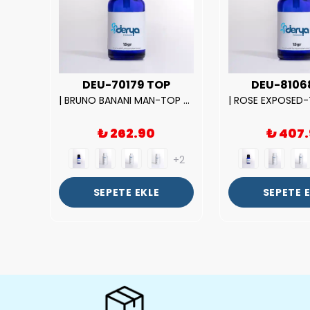
UX
DEU-70179 TOP
DEU-8106
|212 WOMAN-DELUX Kalite Kadın Parfüm Esansı.|
| BRUNO BANANI MAN-TOP Kalite Erkek Parfüm Esansı.|
₺ 262.90
₺ 407
+2
+2
SEPETE EKLE
SEPETE 