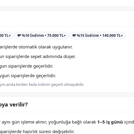
000 TL+
💸 %10 İndirim • 75.000 TL+
💸 %15 İndirim • 140.000 TL+
rişlerde otomatik olarak uygulanır.
n siparişlerde sepet adımında düşer.
n siparişlerde geçerlidir.
un siparişlerde geçerlidir.
nı anda birden fazla indirim geçerli olmayabilir.
ya verilir?
er aynı gün işleme alınır; yoğunluğa bağlı olarak
1–5 iş günü
içind
arişlerde hazırlık süresi değişebilir.