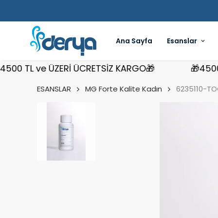
Ana Sayfa
Esanslar
 TL ve ÜZERİ ÜCRETSİZ KARGO🎁
🎁4500 TL 
ESANSLAR
MG Forte Kalite Kadın
6235110-TO