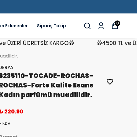
0
on Eklenenler
Sipariş Takip
ZERİ ÜCRETSİZ KARGO🎁
🎁4500 TL ve ÜZERİ
dilidir.
DERYA
6235110-TOCADE-ROCHAS-
ROCHAS-Forte Kalite Esans
Kadın parfümü muadilidir.
₺ 220.90
+ KDV
Gramaj: