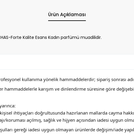
Ürün Açıklaması
-Forte Kalite Esans Kadın parfümü muadilidir.
profesyonel kullanıma yönelik hammaddelerdir; sipariş sonrası adını
ğer hammaddelerle karışım ve dinlendirme süresine göre değişebi
arınca:
ya kişisel ihtiyaçları doğrultusunda hazırlanan mallarda cayma hakk
jı/koruması açılmış, sağlık ve hijyen açısından iadesi uygun olm
 koşulları gereği iadesi uygun olmayan ürünlerde değişim/iade yap