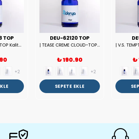
8 TOP
DEU-62120 TOP
DE
| ROSE EXPOSED-TOP Kalite Unısex Parfüm Esansı.|
| TEASE CREME CLOUD-TOP Kalite Kadın Parfüm Esansı.|
.90
₺ 190.90
₺
+2
+2
EKLE
SEPETE EKLE
SEP