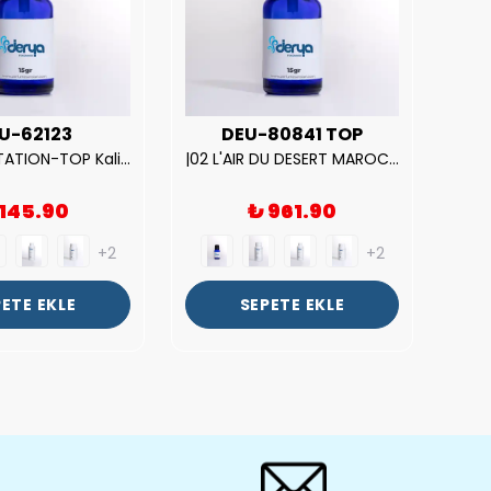
U-62123
DEU-80841 TOP
| V.S. TEMPTATION-TOP Kalite Kadın Parfüm Esansı.|
|02 L'AIR DU DESERT MAROCAIN-TOP Kalite Unısex Parfüm Esansı.|
 145.90
₺ 961.90
+2
+2
ETE EKLE
SEPETE EKLE