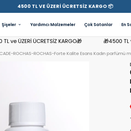
4500 TL VE ÜZERİ ÜCRETSİZ KARGO 📦
Şişeler
Yardımcı Malzemeler
Çok Satanlar
En S
ve ÜZERİ ÜCRETSİZ KARGO🎁
🎁4500 TL ve Ü
CADE-ROCHAS-ROCHAS-Forte Kalite Esans Kadın parfümü mua