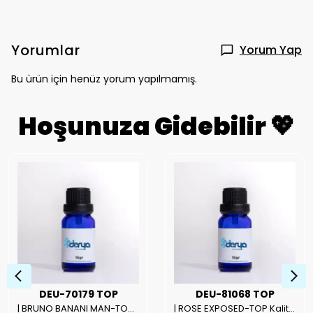
Yorumlar
Yorum Yap
Bu ürün için henüz yorum yapılmamış.
Hoşunuza Gidebilir 💖
DEU-70179 TOP
DEU-81068 TOP
| BRUNO BANANI MAN-TOP Kalite Erkek Parfüm Esansı.|
| ROSE EXPOSED-TOP Kalite Unısex Parfüm Esansı.|