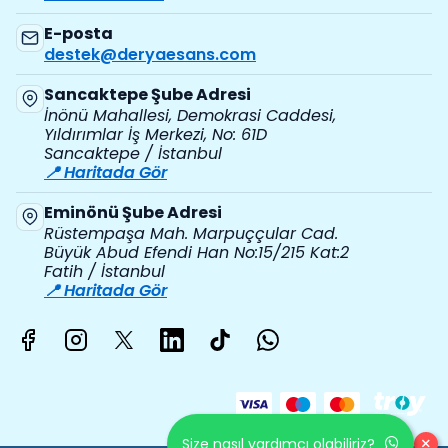
E-posta
destek@deryaesans.com
Sancaktepe Şube Adresi
İnönü Mahallesi, Demokrasi Caddesi,
Yıldırımlar İş Merkezi, No: 61D
Sancaktepe / İstanbul
📍 Haritada Gör
Eminönü Şube Adresi
Rüstempaşa Mah. Marpuççular Cad.
Büyük Abud Efendi Han No:15/215 Kat:2
Fatih / İstanbul
📍 Haritada Gör
×
Size nasıl yardımcı olabiliriz?