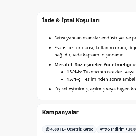
İade & İptal Koşulları
Satışı yapılan esanslar endüstriyel ve 
Esans performansı; kullanım oranı, di
bağlıdır; iade kapsamı dışındadır.
Mesafeli Sözleşmeler Yönetmeliği
uy
15/1-b
: Tüketicinin istekleri ve
15/1-ç
: Tesliminden sonra ambala
Kişiselleştirilmiş, açılmış veya hijyen
Kampanyalar
📦 4500 TL+ Ücretsiz Kargo
💸 %5 İndirim • 30.