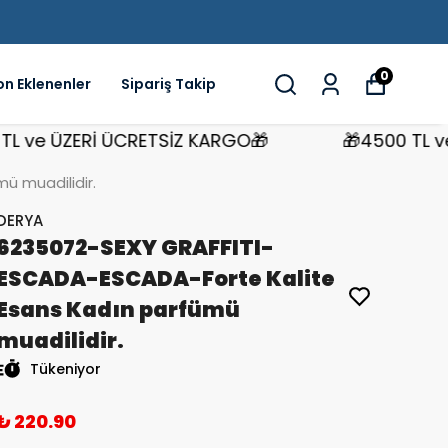
0
on Eklenenler
Sipariş Takip
e ÜZERİ ÜCRETSİZ KARGO🎁
🎁4500 TL ve ÜZ
ü muadilidir.
DERYA
6235072-SEXY GRAFFITI-
ESCADA-ESCADA-Forte Kalite
Esans Kadın parfümü
muadilidir.
Tükeniyor
₺ 220.90