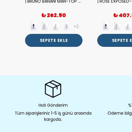
|212 WOMAN-DELUX Kalite Kadın Parfüm Esansı.|
| BRUNO BANANI MAN-TOP Kalite Erkek Parfüm Esansı.|
₺ 262.90
₺ 407
+2
+2
SEPETE EKLE
SEPETE 
Hızlı Gönderim
%1
Tüm siparişleriniz 1-5 iş günü arasında
Ödeme bilgil
kargoda.