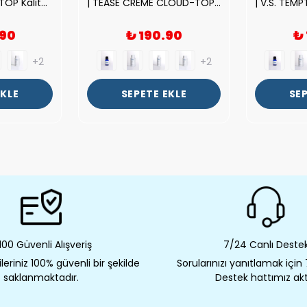
| ROSE EXPOSED-TOP Kalite Unısex Parfüm Esansı.|
| TEASE CREME CLOUD-TOP Kalite Kadın Parfüm Esansı.|
.90
₺ 190.90
₺
+2
+2
EKLE
SEPETE EKLE
SEP
00 Güvenli Alışveriş
7/24 Canlı Deste
eriniz 100% güvenli bir şekilde
Sorularınızı yanıtlamak için
saklanmaktadır.
Destek hattımız akt