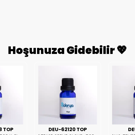
Hoşunuza Gidebilir 💖
8 TOP
DEU-62120 TOP
DE