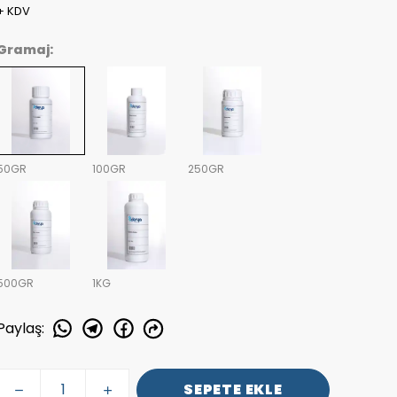
+ KDV
Gramaj:
50GR
100GR
250GR
500GR
1KG
Paylaş
:
SEPETE EKLE