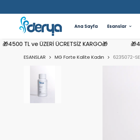
Ana Sayfa
Esanslar
00 TL ve ÜZERİ ÜCRETSİZ KARGO🎁
🎁4500 
ESANSLAR
MG Forte Kalite Kadın
6235072-SE