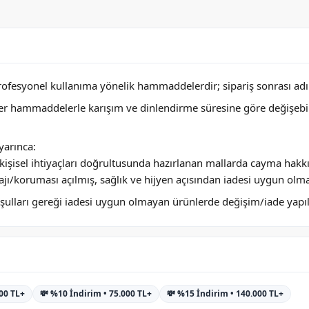
profesyonel kullanıma yönelik hammaddelerdir; sipariş sonrası adını
ğer hammaddelerle karışım ve dinlendirme süresine göre değişebi
arınca:
ya kişisel ihtiyaçları doğrultusunda hazırlanan mallarda cayma hakk
jı/koruması açılmış, sağlık ve hijyen açısından iadesi uygun olm
 koşulları gereği iadesi uygun olmayan ürünlerde değişim/iade yap
000 TL+
💸 %10 İndirim • 75.000 TL+
💸 %15 İndirim • 140.000 TL+