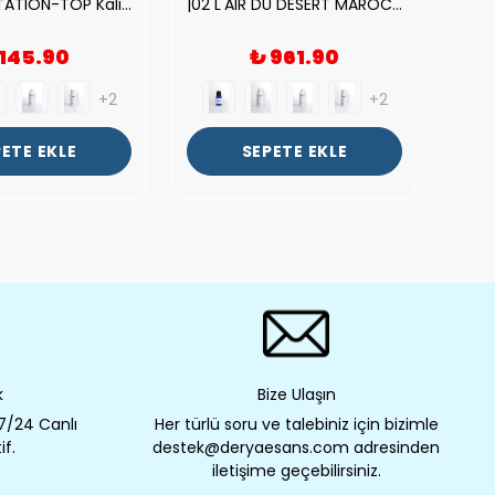
| V.S. TEMPTATION-TOP Kalite Kadın Parfüm Esansı.|
|02 L'AIR DU DESERT MAROCAIN-TOP Kalite Unısex Parfüm Esansı.|
 145.90
₺ 961.90
+2
+2
ETE EKLE
SEPETE EKLE
k
Bize Ulaşın
 7/24 Canlı
Her türlü soru ve talebiniz için bizimle
if.
destek@deryaesans.com adresinden
iletişime geçebilirsiniz.