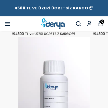
4500 TL VE ÜZERİ ÜCRETSİZ KARGO 📦
0
🎁4500 TL ve ÜZERİ ÜCRETSİZ KARGO🎁
🎁4500 TL 