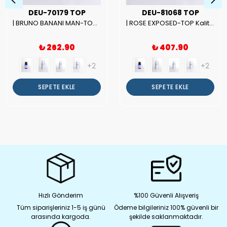
DEU-70179 TOP
DEU-81068 TOP
| BRUNO BANANI MAN-TOP Kalite Erkek Parfüm Esansı.|
| ROSE EXPOSED-TOP Kalite Unısex Parfüm Esansı.|
₺ 262.90
₺ 407.90
+2
+2
SEPETE EKLE
SEPETE EKLE
Hızlı Gönderim
%100 Güvenli Alışveriş
Tüm siparişleriniz 1-5 iş günü
Ödeme bilgileriniz 100% güvenli bir
arasında kargoda.
şekilde saklanmaktadır.