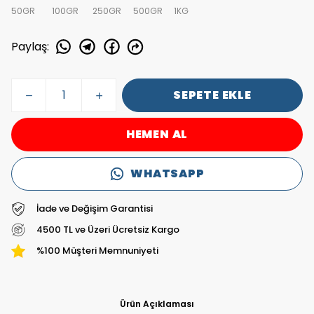
50GR
100GR
250GR
500GR
1KG
Paylaş
:
SEPETE EKLE
HEMEN AL
WHATSAPP
İade ve Değişim Garantisi
4500 TL ve Üzeri Ücretsiz Kargo
%100 Müşteri Memnuniyeti
Ürün Açıklaması